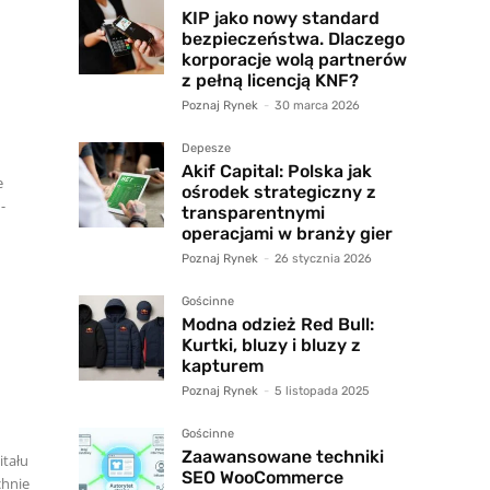
KIP jako nowy standard
bezpieczeństwa. Dlaczego
korporacje wolą partnerów
z pełną licencją KNF?
Poznaj Rynek
-
30 marca 2026
Depesze
,
Akif Capital: Polska jak
e
ośrodek strategiczny z
-
transparentnymi
operacjami w branży gier
Poznaj Rynek
-
26 stycznia 2026
Gościnne
Modna odzież Red Bull:
Kurtki, bluzy i bluzy z
kapturem
Poznaj Rynek
-
5 listopada 2025
Gościnne
Zaawansowane techniki
itału
SEO WooCommerce
chnie