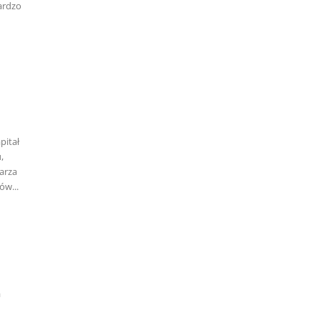
pitał
,
arza
ów...
a