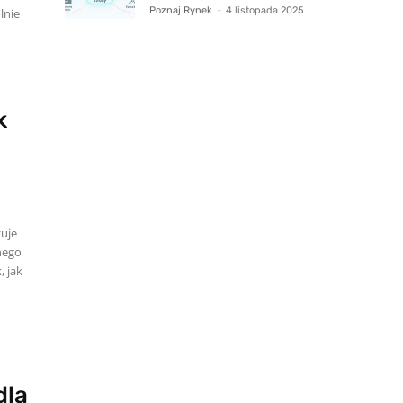
Poznaj Rynek
-
4 listopada 2025
lnie
k
zuje
nego
, jak
dla