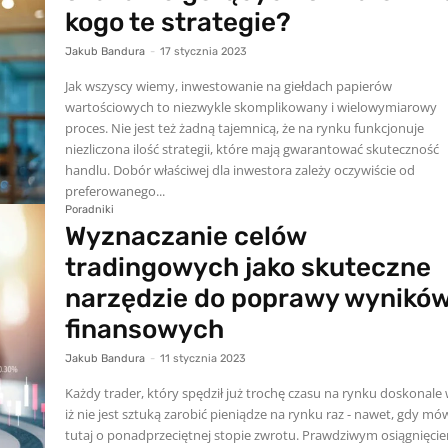
kogo te strategie?
Jakub Bandura
-
17 stycznia 2023
Jak wszyscy wiemy, inwestowanie na giełdach papierów
wartościowych to niezwykle skomplikowany i wielowymiarowy
proces. Nie jest też żadną tajemnicą, że na rynku funkcjonuje
niezliczona ilość strategii, które mają gwarantować skuteczność
handlu. Dobór właściwej dla inwestora zależy oczywiście od
preferowanego...
Poradniki
Wyznaczanie celów
tradingowych jako skuteczne
narzędzie do poprawy wynikó
finansowych
Jakub Bandura
-
11 stycznia 2023
Każdy trader, który spędził już trochę czasu na rynku doskonale 
iż nie jest sztuką zarobić pieniądze na rynku raz - nawet, gdy m
tutaj o ponadprzeciętnej stopie zwrotu. Prawdziwym osiągnięci