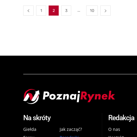
...
1
2
3
10
Na skróty
Redakcja
Giełda
Jak zacząć?
O nas