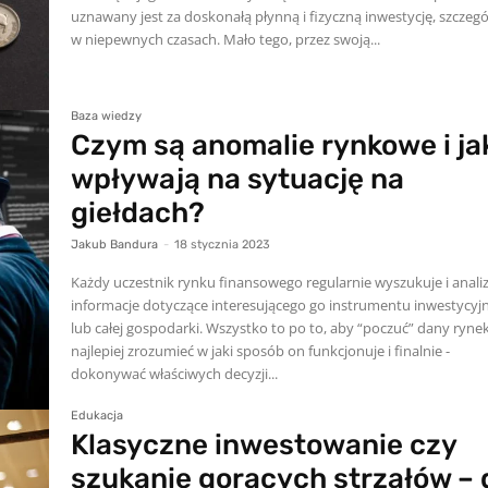
uznawany jest za doskonałą płynną i fizyczną inwestycję, szczegó
w niepewnych czasach. Mało tego, przez swoją...
Baza wiedzy
Czym są anomalie rynkowe i ja
wpływają na sytuację na
giełdach?
Jakub Bandura
-
18 stycznia 2023
Każdy uczestnik rynku finansowego regularnie wyszukuje i anali
informacje dotyczące interesującego go instrumentu inwestycyj
lub całej gospodarki. Wszystko to po to, aby “poczuć” dany rynek
najlepiej zrozumieć w jaki sposób on funkcjonuje i finalnie -
dokonywać właściwych decyzji...
Edukacja
Klasyczne inwestowanie czy
szukanie gorących strzałów – 