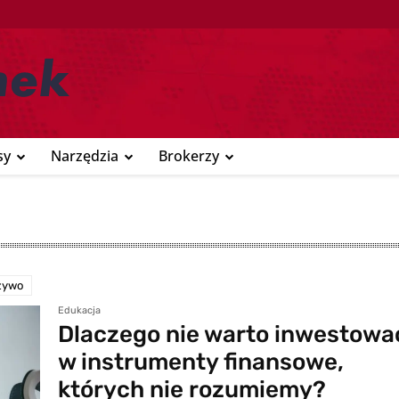
sy
Narzędzia
Brokerzy
 żywo
Edukacja
Dlaczego nie warto inwestowa
w instrumenty finansowe,
których nie rozumiemy?