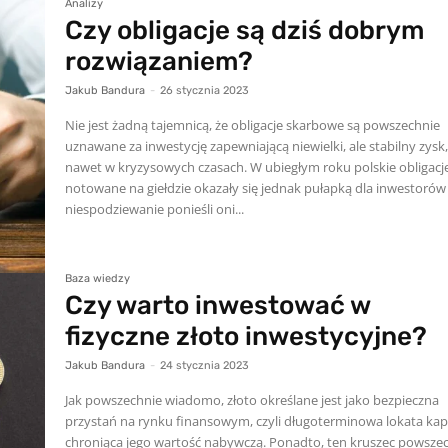
Analizy
Czy obligacje są dziś dobrym
rozwiązaniem?
Jakub Bandura
-
26 stycznia 2023
Nie jest żadną tajemnicą, że obligacje skarbowe są powszechnie
uznawane za inwestycję zapewniającą niewielki, ale stabilny zysk
nawet w kryzysowych czasach. W ubiegłym roku polskie obligacj
notowane na giełdzie okazały się jednak pułapką dla inwestorów 
niespodziewanie ponieśli oni...
Baza wiedzy
Czy warto inwestować w
fizyczne złoto inwestycyjne?
Jakub Bandura
-
24 stycznia 2023
Jak powszechnie wiadomo, złoto określane jest jako bezpieczna
przystań na rynku finansowym, czyli długoterminowa lokata kap
chroniąca jego wartość nabywczą. Ponadto, ten kruszec powsze