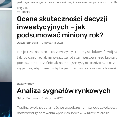
jest regularne generowanie zysków, które nas satysfakcjonują. Bardzo
często...
Edukacja
Ocena skuteczności decyzji
inwestycyjnych – jak
podsumować miniony rok?
Jakub Bandura
-
9 stycznia 2023
Nie jest żadną tajemnicą, że wszyscy staramy się lokować swój ka
tak, by osiągnąć jak najwyższy zwrot z zainwestowanego kapitału
ponosząc jednocześnie jak najmniejsze ryzyko. Bardzo rzadko zd
się jednak, aby inwestor był w pełni zadowolony ze swoich wynik
Baza wiedzy
Analiza sygnałów rynkowych
Jakub Bandura
-
5 stycznia 2023
Trading swoją popularność we współczesnym świecie zawdzięcz
możliwości generowania wysokich zysków, w krótkim czasie -