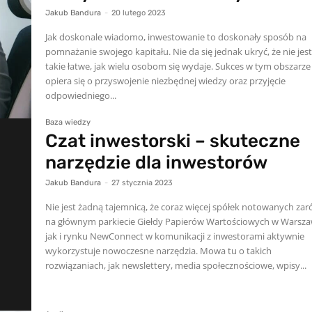
Jakub Bandura
-
20 lutego 2023
Jak doskonale wiadomo, inwestowanie to doskonały sposób na
pomnażanie swojego kapitału. Nie da się jednak ukryć, że nie jest
takie łatwe, jak wielu osobom się wydaje. Sukces w tym obszarze
opiera się o przyswojenie niezbędnej wiedzy oraz przyjęcie
odpowiedniego...
Baza wiedzy
Czat inwestorski – skuteczne
narzędzie dla inwestorów
Jakub Bandura
-
27 stycznia 2023
Nie jest żadną tajemnicą, że coraz więcej spółek notowanych za
na głównym parkiecie Giełdy Papierów Wartościowych w Warsza
jak i rynku NewConnect w komunikacji z inwestorami aktywnie
wykorzystuje nowoczesne narzędzia. Mowa tu o takich
rozwiązaniach, jak newslettery, media społecznościowe, wpisy...