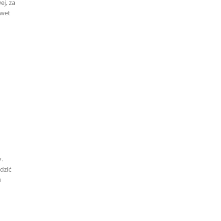
ej, za
awet
y.
dzić
u