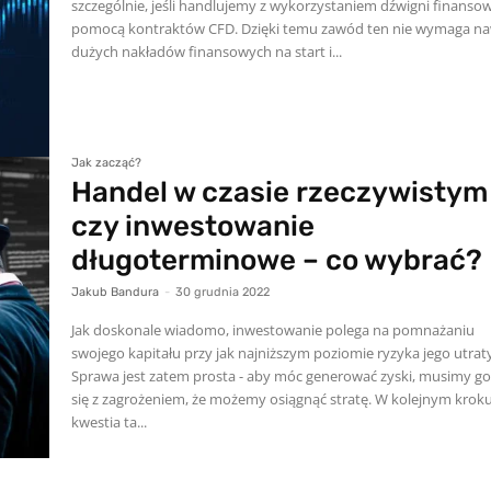
szczególnie, jeśli handlujemy z wykorzystaniem dźwigni finansow
pomocą kontraktów CFD. Dzięki temu zawód ten nie wymaga n
dużych nakładów finansowych na start i...
Jak zacząć?
Handel w czasie rzeczywistym
czy inwestowanie
długoterminowe – co wybrać?
Jakub Bandura
-
30 grudnia 2022
Jak doskonale wiadomo, inwestowanie polega na pomnażaniu
swojego kapitału przy jak najniższym poziomie ryzyka jego utrat
Sprawa jest zatem prosta - aby móc generować zyski, musimy go
się z zagrożeniem, że możemy osiągnąć stratę. W kolejnym krok
kwestia ta...