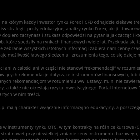
i, na którym każdy inwestor rynku Forex i CFD odnajdzie ciekawe tr
 strategii, posty edukacyjne, analizy rynku Forex, akcji i towarów
zy dopiero zaczynasz i szukasz odpowiedzi na pytania jak zacząć i 
sób, które spędziły na rynkach finansowych wiele lat. Przekłada si
e zebranie wszystkich istotnych informacji zabiera nam cenny czas
aje możliwość łatwego śledzenia i zrozumienia tego, co się dzieje 
ści ani w całości ani w części nie stanowi “rekomendacji” w rozum
nowiących rekomendacje dotyczące instrumentów finansowych, lub ic
wianych rekomendacjom w rozumieniu ww. ustawy, m.in. nie zawier
y, a także nie określają ryzyka inwestycyjnego. Portal Internetowy
rtych w nim treści.
.pl mają charakter wyłącznie informacyjno-edukacyjny, a poszczeg
cje w instrumenty rynku OTC, w tym kontrakty na różnice kursowe 
a strat nawet przy niewielkiej zmianie ceny instrumentu bazowego,