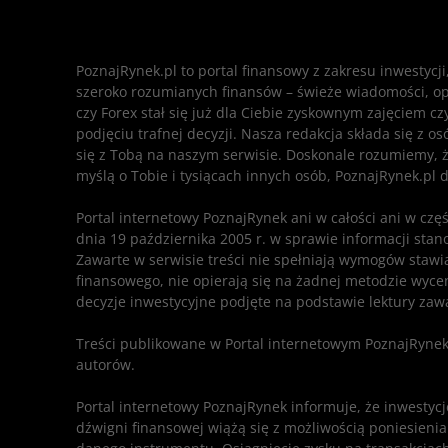
PoznajRynek.pl to portal finansowy z zakresu inwestycj
szeroko rozumianych finansów – świeże wiadomości, opisy
czy Forex stał się już dla Ciebie zyskownym zajęciem c
podjęciu trafnej decyzji. Nasza redakcja składa się z o
się z Tobą na naszym serwisie. Doskonale rozumiemy, ż
myślą o Tobie i tysiącach innych osób, PoznajRynek.pl d
Portal internetowy PoznajRynek ani w całości ani w czę
dnia 19 października 2005 r. w sprawie informacji sta
Zawarte w serwisie treści nie spełniają wymogów sta
finansowego, nie opierają się na żadnej metodzie wycen
decyzje inwestycyjne podjęte na podstawie lektury zawa
Treści publikowane w Portal internetowym PoznajRynek
autorów.
Portal internetowy PoznajRynek informuje, że inwesty
dźwigni finansowej wiążą się z możliwością poniesieni