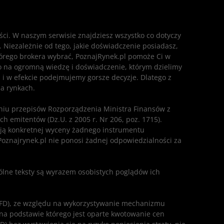
eści. W naszym serwisie znajdziesz wszystko co dotyczy
. Niezależnie od tego, jakie doświadczenie posiadasz,
którego brokera wybrać, PoznajRynek.pl pomoże Ci w
ę to na ogromną wiedzę i doświadczenie, którym dzielimy
 i w efekcie podejmujemy gorsze decyzje. Dlatego z
na rynkach.
ieniu przepisów Rozporządzenia Ministra Finansów z
h emitentów (Dz.U. z 2005 r. Nr 206, poz. 1715).
ają konkretnej wyceny żadnego instrumentu
 Poznajrynek.pl nie ponosi żadnej odpowiedzialności za
ólne teksty są wyrazem osobistych poglądów ich
(CFD), ze względu na wykorzystywanie mechanizmu
 na podstawie którego jest oparte kwotowanie cen