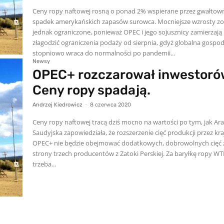
Ceny ropy naftowej rosną o ponad 2% wspierane przez gwałtow
spadek amerykańskich zapasów surowca. Mocniejsze wzrosty zo
jednak ograniczone, ponieważ OPEC i jego sojusznicy zamierzają
złagodzić ograniczenia podaży od sierpnia, gdyż globalna gospo
stopniowo wraca do normalności po pandemii...
Newsy
OPEC+ rozczarował inwestoró
Ceny ropy spadają.
Andrzej Kiedrowicz
-
8 czerwca 2020
Ceny ropy naftowej tracą dziś mocno na wartości po tym, jak Ar
Saudyjska zapowiedziała, że ​​rozszerzenie cięć produkcji przez kra
OPEC+ nie będzie obejmować dodatkowych, dobrowolnych cięć 
strony trzech producentów z Zatoki Perskiej. Za baryłkę ropy WT
trzeba...