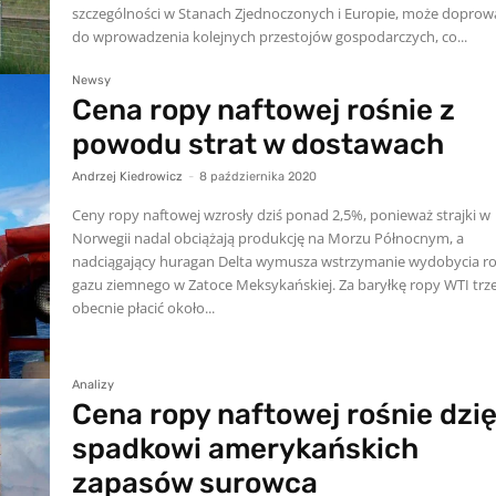
szczególności w Stanach Zjednoczonych i Europie, może doprow
do wprowadzenia kolejnych przestojów gospodarczych, co...
Newsy
Cena ropy naftowej rośnie z
powodu strat w dostawach
Andrzej Kiedrowicz
-
8 października 2020
Ceny ropy naftowej wzrosły dziś ponad 2,5%, ponieważ strajki w
Norwegii nadal obciążają produkcję na Morzu Północnym, a
nadciągający huragan Delta wymusza wstrzymanie wydobycia ro
gazu ziemnego w Zatoce Meksykańskiej. Za baryłkę ropy WTI trz
obecnie płacić około...
Analizy
Cena ropy naftowej rośnie dzię
spadkowi amerykańskich
zapasów surowca