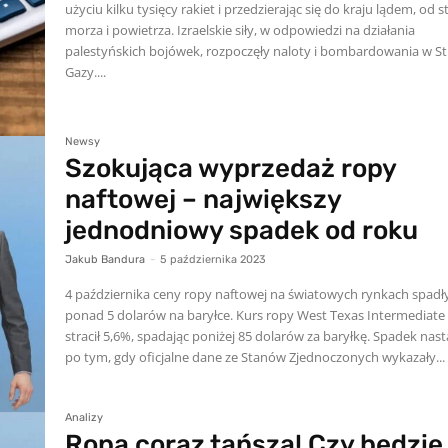
użyciu kilku tysięcy rakiet i przedzierając się do kraju lądem, od 
morza i powietrza. Izraelskie siły, w odpowiedzi na działania
palestyńskich bojówek, rozpoczęły naloty i bombardowania w St
Gazy....
Newsy
Szokująca wyprzedaż ropy
naftowej – największy
jednodniowy spadek od roku
Jakub Bandura
-
5 października 2023
4 października ceny ropy naftowej na światowych rynkach spadł
ponad 5 dolarów na baryłce. Kurs ropy West Texas Intermediate
stracił 5,6%, spadając poniżej 85 dolarów za baryłkę. Spadek nastąpił
po tym, gdy oficjalne dane ze Stanów Zjednoczonych wykazały...
Analizy
Ropa coraz tańsza! Czy będzie