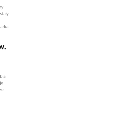
ny
stały
darka
w.
abia
je
ze
I