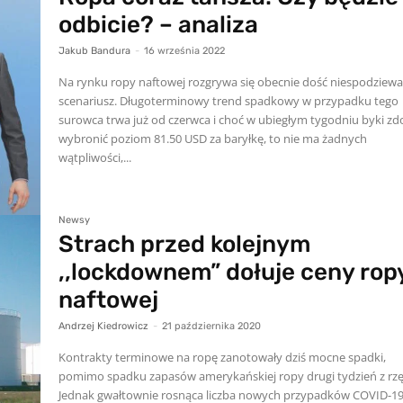
odbicie? – analiza
Jakub Bandura
-
16 września 2022
Na rynku ropy naftowej rozgrywa się obecnie dość niespodziew
scenariusz. Długoterminowy trend spadkowy w przypadku tego
surowca trwa już od czerwca i choć w ubiegłym tygodniu byki zd
wybronić poziom 81.50 USD za baryłkę, to nie ma żadnych
wątpliwości,...
Newsy
Strach przed kolejnym
,,lockdownem” dołuje ceny rop
naftowej
Andrzej Kiedrowicz
-
21 października 2020
Kontrakty terminowe na ropę zanotowały dziś mocne spadki,
pomimo spadku zapasów amerykańskiej ropy drugi tydzień z rz
Jednak gwałtownie rosnąca liczba nowych przypadków COVID-19