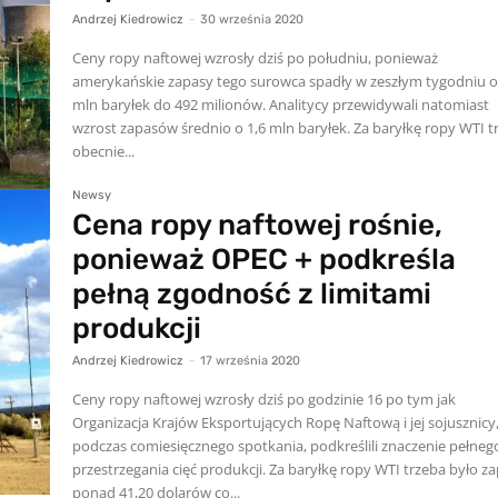
Andrzej Kiedrowicz
-
30 września 2020
Ceny ropy naftowej wzrosły dziś po południu, ponieważ
amerykańskie zapasy tego surowca spadły w zeszłym tygodniu o
mln baryłek do 492 milionów. Analitycy przewidywali natomiast
wzrost zapasów średnio o 1,6 mln baryłek. Za baryłkę ropy WTI t
obecnie...
Newsy
Cena ropy naftowej rośnie,
ponieważ OPEC + podkreśla
pełną zgodność z limitami
produkcji
Andrzej Kiedrowicz
-
17 września 2020
Ceny ropy naftowej wzrosły dziś po godzinie 16 po tym jak
Organizacja Krajów Eksportujących Ropę Naftową i jej sojusznicy
podczas comiesięcznego spotkania, podkreślili znaczenie pełneg
przestrzegania cięć produkcji. Za baryłkę ropy WTI trzeba było za
ponad 41,20 dolarów co...