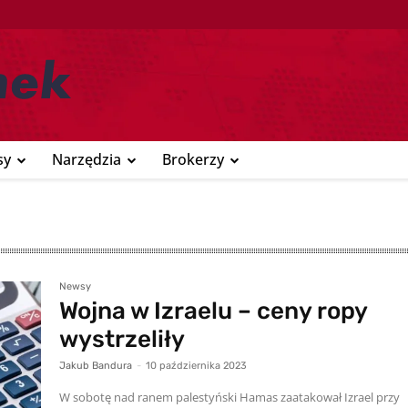
sy
Narzędzia
Brokerzy
Newsy
Wojna w Izraelu – ceny ropy
wystrzeliły
Jakub Bandura
-
10 października 2023
W sobotę nad ranem palestyński Hamas zaatakował Izrael przy