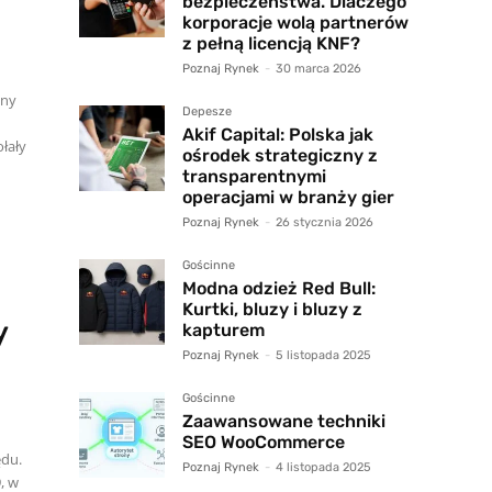
bezpieczeństwa. Dlaczego
korporacje wolą partnerów
z pełną licencją KNF?
Poznaj Rynek
-
30 marca 2026
any
Depesze
Akif Capital: Polska jak
ołały
ośrodek strategiczny z
transparentnymi
operacjami w branży gier
Poznaj Rynek
-
26 stycznia 2026
Gościnne
Modna odzież Red Bull:
Kurtki, bluzy i bluzy z
y
kapturem
Poznaj Rynek
-
5 listopada 2025
Gościnne
Zaawansowane techniki
SEO WooCommerce
ędu.
Poznaj Rynek
-
4 listopada 2025
, w