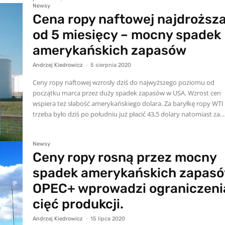
Newsy
Cena ropy naftowej najdroższ
od 5 miesięcy – mocny spadek
amerykańskich zapasów
Andrzej Kiedrowicz
-
5 sierpnia 2020
Ceny ropy naftowej wzrosły dziś do najwyższego poziomu od
początku marca przez duży spadek zapasów w USA. Wzrost cen
wspiera też słabość amerykańskiego dolara. Za baryłkę ropy WTI
trzeba było dziś po południu już płacić 43,5 dolary natomiast za...
Newsy
Ceny ropy rosną przez mocny
spadek amerykańskich zapasó
OPEC+ wprowadzi ograniczeni
cięć produkcji.
Andrzej Kiedrowicz
-
15 lipca 2020