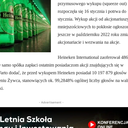
przymusowego wykupu (squeeze out)
rozpoczęła się 16 stycznia i potrwa do
stycznia. Wykup akcji od akcjonariusz
mniejszościowych to pokłosie ogłoszo
jeszcze w październiku 2022 roku zmi
akcjonariacie i wezwania na akcje.
Heineken International zaoferował 48
 samo spółka zapłaci ostatnim posiadaczom akcji znajdujących się w
arto dodać, że przed wykupem Heineken posiadał 10 197 879 głosów
iu Żywca, stanowiących ok. 99,2848% ogólnej liczby głosów na wa
i.
- Advertisement -