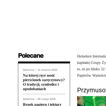
Polecane
Heineken Internati
kapitału) Grupy Ży
to, że po blisko 3
Gościnne
12 sierpnia 2025
Na której ręce nosić
Papierów Wartośc
pierścionek zaręczynowy?
O tradycji, symbolice i
Przymusow
upodobaniach
Gościnne
28 lutego 2025
Rynek papieru i tektury