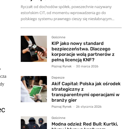
Ryczałt od dochodów spółek, powszechnie nazywany
estońskim CIT, od momentu wprowadzenia go do
polskiego systemu prawnego cieszy się niesłabnącym...
Gościnne
KIP jako nowy standard
bezpieczeństwa. Dlaczego
korporacje wolą partnerów z
pełną licencją KNF?
Poznaj Rynek
-
30 marca 2026
%
acza
Depesze
Akif Capital: Polska jak ośrodek
łdy
strategiczny z
transparentnymi operacjami w
branży gier
Poznaj Rynek
-
26 stycznia 2026
ec
Gościnne
Modna odzież Red Bull: Kurtki,