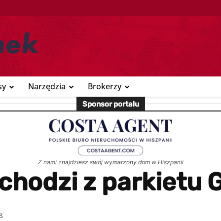
sy
Narzędzia
Brokerzy
Sponsor portalu
Z nami znajdziesz swój wymarzony dom w Hiszpanii
chodzi z parkietu
3