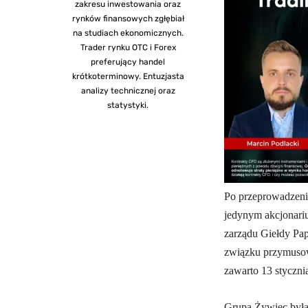
zakresu inwestowania oraz
rynków finansowych zgłębiał
na studiach ekonomicznych.
Trader rynku OTC i Forex
preferujący handel
krótkoterminowy. Entuzjasta
analizy technicznej oraz
statystyki.
Po przeprowadzeniu
jedynym akcjonari
zarządu Giełdy Pa
związku przymusow
zawarto 13 styczni
Grupa Żywiec była