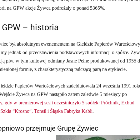
storii na GPW akcje Żywca podrożały o ponad 5365%.
 GPW – historia
ywiec był absolutnym ewenementem na Giełdzie Papierów Wartościow
jmy jednak od przedstawienia podstawowych informacji o spółce. Żyw
kcją piw, w tym kultowej odmiany Jasne Pełne produkowanej od 1955 
ienionej formie, z charakterystyczną tańczącą parą na etykiecie.
iełdzie Papierów Wartościowych zadebiutowała 24 września 1991 rok
. Wejście Żywca na GPW nastąpiło zatem zaledwie 5 miesięcy po
y, gdy w premierowej sesji uczestniczyło 5 spółek: Próchnik, Exbud,
Szkła “Krosno”, Tonsil i Śląska Fabryka Kabli
.
opniowo przejmuje Grupę Żywiec