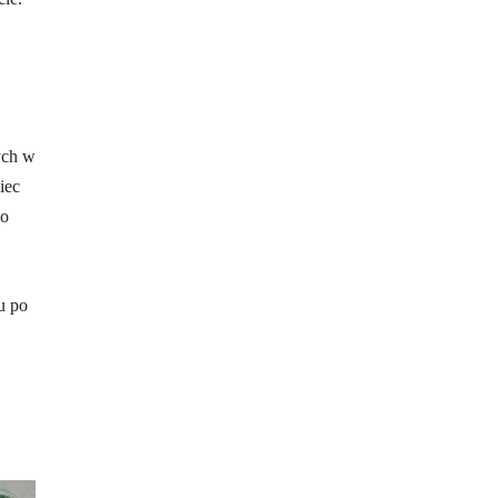
ych w
iec
do
u po