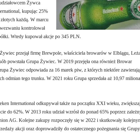
udziałowcem Żywca
ternational, kupując 25%
0 złotych każdą. W marcu
 wezwaniu kontrolował
spółki. Wtedy kupował akcje po 345 PLN.
Żywiec przejął firmę Brewpole, właściciela browarów w Elblągu, Leż
osób powstała Grupa Żywiec. W 2019 przejęła ona również Browar
upa Żywiec odpowiada za 16 marek piw, z których niektóre zawierają
ch odmian tego trunku. W 2021 roku Grupa sprzedała aż 10,97 milion
ken International odkupywał także na początku XXI wieku, zwiększa
acie do 62%. W 2013 roku udział wzrósł do ponad 65% poprzez zależn
ion AG. Kolejne zakupy rozpoczęły się w 2022 i skutkowały kolejny
zedaży akcji oraz doprowadziły do ostatecznego pożegnania się Grupy