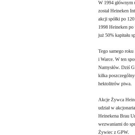
W 1994 głównym 
został Heineken In
akcji spółki po 12
1998 Heineken po
już 50% kapitału 
Tego samego roku 
i Warce. W ten sp
Namysłów. Dziś Gr
kilka poszczególny
hektolitrów piwa.
Akcje Żywca Heine
udział w akcjonari
Heinekena Brau Un
wezwaniami do spr
Żywiec z GPW.