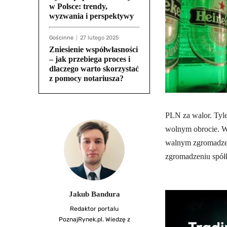
w Polsce: trendy,
wyzwania i perspektywy
Gościnne
27 lutego 2025
Zniesienie współwłasności
– jak przebiega proces i
dlaczego warto skorzystać
z pomocy notariusza?
PLN za walor. Tyle
wolnym obrocie. W
walnym zgromadzen
zgromadzeniu spółk
Jakub Bandura
Redaktor portalu
PoznajRynek.pl. Wiedzę z