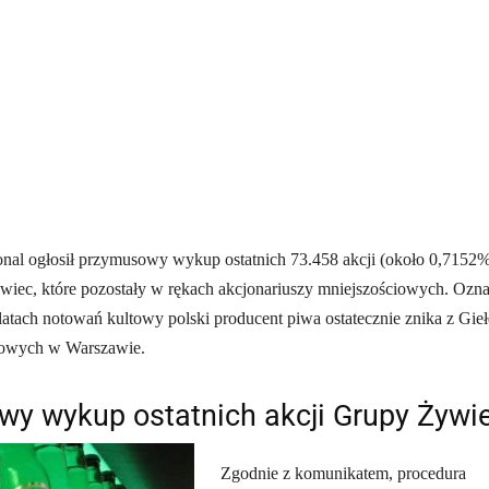
onal ogłosił przymusowy wykup ostatnich 73.458 akcji (około 0,7152
wiec, które pozostały w rękach akcjonariuszy mniejszościowych. Ozn
2 latach notowań kultowy polski producent piwa ostatecznie znika z Gie
iowych w Warszawie.
y wykup ostatnich akcji Grupy Żywi
Zgodnie z komunikatem, procedura