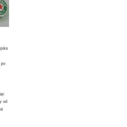
ajsku
 po
a
jąc
y od
mi