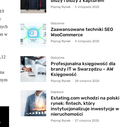
bluzy i bluzy z kapturem
Poznaj Rynek
-
5 listopada 2025
 19
y
Gościnne
nych
Zaawansowane techniki SEO
an w
WooCommerce
Poznaj Rynek
-
4 listopada 2025
6,12
Gościnne
Profesjonalna księgowość dla
branży IT w Swarzędzu – AW
 na
Księgowość
lnym
Poznaj Rynek
-
28 sierpnia 2025
Depesze
Estating.com wchodzi na polski
rynek: fintech, który
instytucjonalizuje inwestycje w
nieruchomości
Poznaj Rynek
-
27 sierpnia 2025