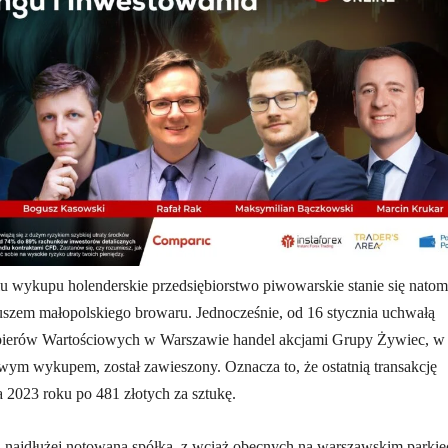
 wykupu holenderskie przedsiębiorstwo piwowarskie stanie się natom
uszem małopolskiego browaru. Jednocześnie, od 16 stycznia uchwałą
pierów Wartościowych w Warszawie handel akcjami Grupy Żywiec, w
ym wykupem, został zawieszony. Oznacza to, że ostatnią transakcję
a 2023 roku po 481 złotych za sztukę.
 najdłużej notowaną spółką, z wciąż obecnych na warszawskim parkiec