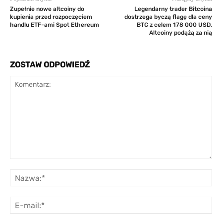
Zupełnie nowe altcoiny do
Legendarny trader Bitcoina
kupienia przed rozpoczęciem
dostrzega byczą flagę dla ceny
handlu ETF-ami Spot Ethereum
BTC z celem 178 000 USD,
Altcoiny podążą za nią
ZOSTAW ODPOWIEDŹ
Komentarz:
Na
E-
mai