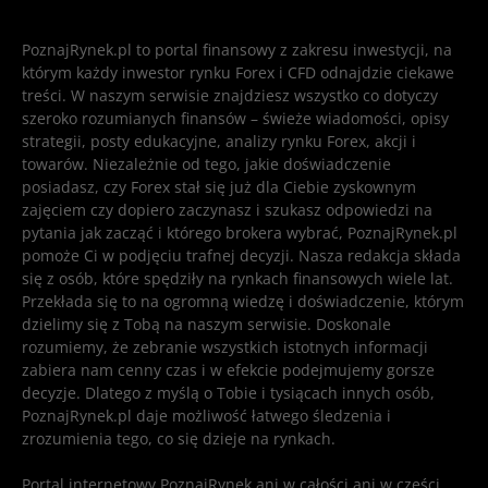
PoznajRynek.pl to portal finansowy z zakresu inwestycji, na
którym każdy inwestor rynku Forex i CFD odnajdzie ciekawe
treści. W naszym serwisie znajdziesz wszystko co dotyczy
szeroko rozumianych finansów – świeże wiadomości, opisy
strategii, posty edukacyjne, analizy rynku Forex, akcji i
towarów. Niezależnie od tego, jakie doświadczenie
posiadasz, czy Forex stał się już dla Ciebie zyskownym
zajęciem czy dopiero zaczynasz i szukasz odpowiedzi na
pytania jak zacząć i którego brokera wybrać, PoznajRynek.pl
pomoże Ci w podjęciu trafnej decyzji. Nasza redakcja składa
się z osób, które spędziły na rynkach finansowych wiele lat.
Przekłada się to na ogromną wiedzę i doświadczenie, którym
dzielimy się z Tobą na naszym serwisie. Doskonale
rozumiemy, że zebranie wszystkich istotnych informacji
zabiera nam cenny czas i w efekcie podejmujemy gorsze
decyzje. Dlatego z myślą o Tobie i tysiącach innych osób,
PoznajRynek.pl daje możliwość łatwego śledzenia i
zrozumienia tego, co się dzieje na rynkach.
Portal internetowy PoznajRynek ani w całości ani w części