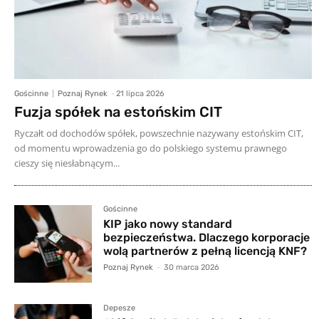
Gościnne
Poznaj Rynek
-
21 lipca 2026
Fuzja spółek na estońskim CIT
Ryczałt od dochodów spółek, powszechnie nazywany estońskim CIT,
od momentu wprowadzenia go do polskiego systemu prawnego
cieszy się niesłabnącym...
Gościnne
KIP jako nowy standard
bezpieczeństwa. Dlaczego korporacje
wolą partnerów z pełną licencją KNF?
Poznaj Rynek
-
30 marca 2026
Depesze