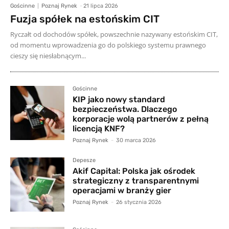
Gościnne
Poznaj Rynek
-
21 lipca 2026
Fuzja spółek na estońskim CIT
Ryczałt od dochodów spółek, powszechnie nazywany estońskim CIT,
od momentu wprowadzenia go do polskiego systemu prawnego
cieszy się niesłabnącym...
Gościnne
KIP jako nowy standard
bezpieczeństwa. Dlaczego
korporacje wolą partnerów z pełną
licencją KNF?
Poznaj Rynek
-
30 marca 2026
Depesze
Akif Capital: Polska jak ośrodek
strategiczny z transparentnymi
operacjami w branży gier
Poznaj Rynek
-
26 stycznia 2026