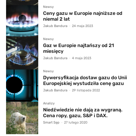
Newsy
Ceny gazu w Europie najniższe od
niemal 2 lat
Jakub Bandura
-
24 maja 2023
Newsy
Gaz w Europie najtańszy od 21
miesięcy
Jakub Bandura
-
4 maja 2023
Newsy
Dywersyfikacja dostaw gazu do Unii
Europejskiej wystudziła cenę gazu
Jakub Bandura
-
29 listopada 2022
Analizy
Niedźwiedzie nie dają za wygraną.
Cena ropy, gazu, S&P i DAX.
Smart Sęp
-
27 lutego 2020