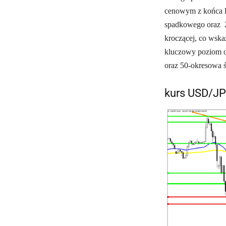
cenowym z końca li
spadkowego oraz 20
kroczącej, co wsk
kluczowy poziom op
oraz 50-okresowa ś
kurs USD/J