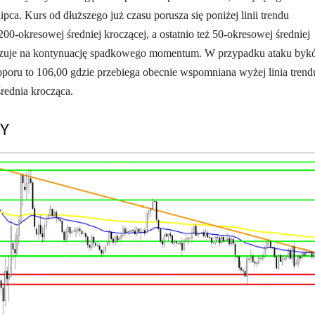
pca. Kurs od dłuższego już czasu porusza się poniżej linii trendu
0-okresowej średniej kroczącej, a ostatnio też 50-okresowej średniej
azuje na kontynuację spadkowego momentum. W przypadku ataku by
oru to 106,00 gdzie przebiega obecnie wspomniana wyżej linia trend
rednia krocząca.
PY