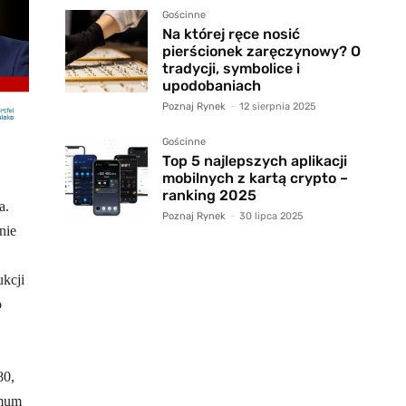
Gościnne
Na której ręce nosić
pierścionek zaręczynowy? O
tradycji, symbolice i
upodobaniach
Poznaj Rynek
-
12 sierpnia 2025
Gościnne
Top 5 najlepszych aplikacji
mobilnych z kartą crypto –
ranking 2025
a.
Poznaj Rynek
-
30 lipca 2025
nie
ukcji
o
80,
imum