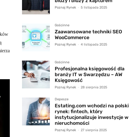
bluzy i bluzy z kapturem
Poznaj Rynek
-
5 listopada 2025
Gościnne
Zaawansowane techniki SEO
tyków
WooCommerce
ą
Poznaj Rynek
-
4 listopada 2025
ierza
Gościnne
Profesjonalna księgowość dla
branży IT w Swarzędzu – AW
Księgowość
Poznaj Rynek
-
28 sierpnia 2025
Depesze
Estating.com wchodzi na polski
rynek: fintech, który
instytucjonalizuje inwestycje w
nieruchomości
Poznaj Rynek
-
27 sierpnia 2025