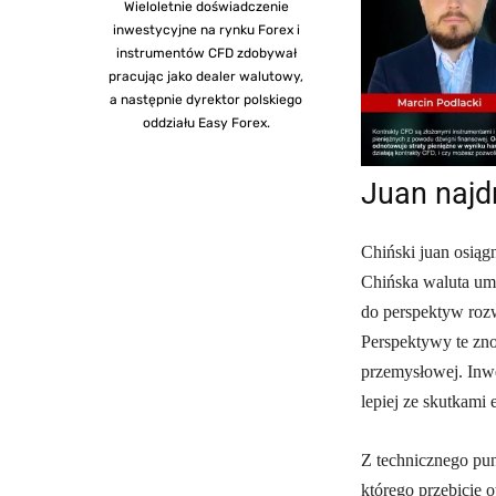
Wieloletnie doświadczenie
inwestycyjne na rynku Forex i
instrumentów CFD zdobywał
pracując jako dealer walutowy,
a następnie dyrektor polskiego
oddziału Easy Forex.
Juan najd
Chiński juan osiąg
Chińska waluta uma
do perspektyw roz
Perspektywy te zno
przemysłowej. Inwe
lepiej ze skutkami
Z technicznego pun
którego przebicie