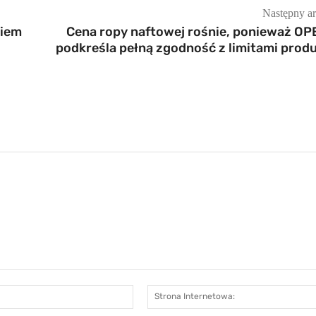
Następny ar
niem
Cena ropy naftowej rośnie, ponieważ OP
podkreśla pełną zgodność z limitami produ
E-
mail:*