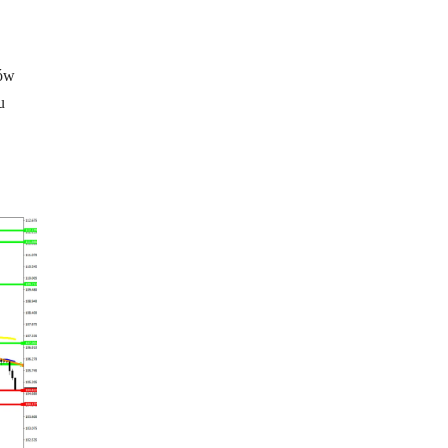
ków
u