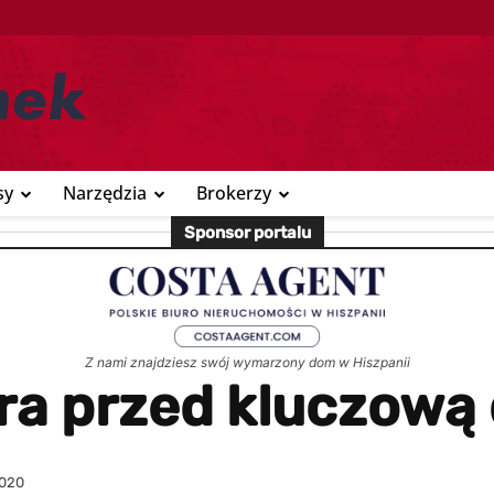
sy
Narzędzia
Brokerzy
Sponsor portalu
Z nami znajdziesz swój wymarzony dom w Hiszpanii
ara przed kluczową
2020