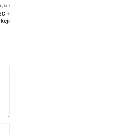
tykuł
EC +
kcji
Strona
Internetowa: