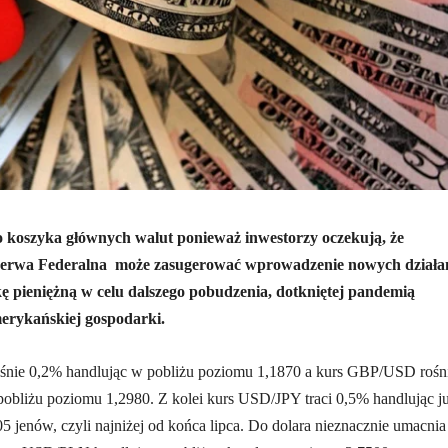
do koszyka głównych walut ponieważ inwestorzy oczekują, że
erwa Federalna może zasugerować wprowadzenie nowych działa
kę pieniężną w celu dalszego pobudzenia, dotkniętej pandemią
erykańskiej gospodarki.
ie 0,2% handlując w pobliżu poziomu 1,1870 a kurs GBP/USD rośn
obliżu poziomu 1,2980. Z kolei kurs USD/JPY traci 0,5% handlując j
5 jenów, czyli najniżej od końca lipca. Do dolara nieznacznie umacnia 