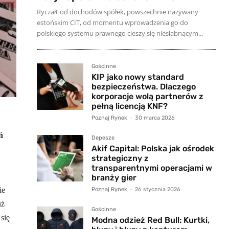
Ryczałt od dochodów spółek, powszechnie nazywany
estońskim CIT, od momentu wprowadzenia go do
polskiego systemu prawnego cieszy się niesłabnącym...
Gościnne
KIP jako nowy standard
bezpieczeństwa. Dlaczego
korporacje wolą partnerów z
pełną licencją KNF?
Poznaj Rynek
-
30 marca 2026
ń
Depesze
Akif Capital: Polska jak ośrodek
strategiczny z
transparentnymi operacjami w
branży gier
ie
Poznaj Rynek
-
26 stycznia 2026
uż
Gościnne
się
Modna odzież Red Bull: Kurtki,