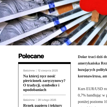
Polecane
Dolar traci dziś 
amerykańska Rez
luzujących polity
Gościnne
12 sierpnia 2025
Na której ręce nosić
koronawirusa, am
pierścionek zaręczynowy?
O tradycji, symbolice i
Kurs EUR/USD rośn
upodobaniach
0,7% handlując w p
Gościnne
28 lutego 2025
poniżej poziomu 10
Rynek papieru i tektury