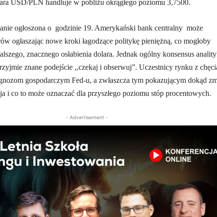
a para USD/PLN handluje w pobliżu okrągłego poziomu 3,7500.
tanie ogłoszona o godzinie 19. Amerykański bank centralny może
ów ogłaszając nowe kroki łagodzące politykę pieniężną, co mogłoby
dalszego, znacznego osłabienia dolara. Jednak ogólny konsensus anali
rzyjmie znane podejście ,,czekaj i obserwuj”. Uczestnicy rynku z chęci
prognozom gospodarczym Fed-u, a zwłaszcza tym pokazującym dokąd zm
ja i co to może oznaczać dla przyszłego poziomu stóp procentowych.
- Advertisement -