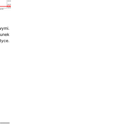
wymi.
hunek
tyce.