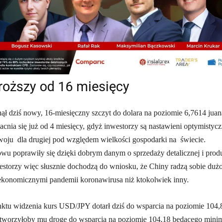
roższy od 16 miesięcy
nął dziś nowy, 16-miesięczny szczyt do dolara na poziomie 6,7614 juan
cnia się już od 4 miesięcy, gdyż inwestorzy są nastawieni optymistycz
woju dla drugiej pod względem wielkości gospodarki na świecie.
wu poprawiły się dzięki dobrym danym o sprzedaży detalicznej i prod
storzy więc słusznie dochodzą do wniosku, że Chiny radzą sobie duż
 ekonomicznymi pandemii koronawirusa niż ktokolwiek inny.
ktu widzenia kurs USD/JPY dotarł dziś do wsparcia na poziomie 104,
 otworzyłoby mu drogę do wsparcia na poziomie 104,18 będącego min