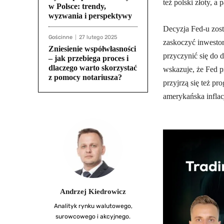
też polski złoty, 
w Polsce: trendy,
wyzwania i perspektywy
Decyzja Fed-u zos
Gościnne
27 lutego 2025
zaskoczyć inwestor
Zniesienie współwłasności
przyczynić się do 
– jak przebiega proces i
dlaczego warto skorzystać
wskazuje, że Fed p
z pomocy notariusza?
przyjrzą się też 
amerykańska inflac
Andrzej Kiedrowicz
Analityk rynku walutowego,
surowcowego i akcyjnego.