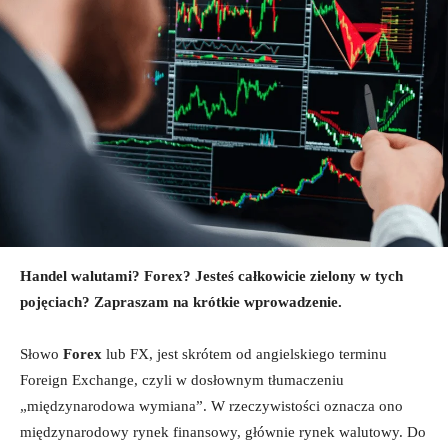
Handel walutami? Forex? Jesteś całkowicie zielony w tych
pojęciach? Zapraszam na krótkie wprowadzenie.
Słowo
Forex
lub FX, jest skrótem od angielskiego terminu
Foreign Exchange, czyli w dosłownym tłumaczeniu
„międzynarodowa wymiana”. W rzeczywistości oznacza ono
międzynarodowy rynek finansowy, głównie rynek walutowy. Do