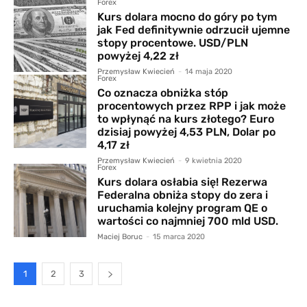
Forex
Kurs dolara mocno do góry po tym
jak Fed definitywnie odrzucił ujemne
stopy procentowe. USD/PLN
powyżej 4,22 zł
Przemysław Kwiecień
-
14 maja 2020
Forex
Co oznacza obniżka stóp
procentowych przez RPP i jak może
to wpłynąć na kurs złotego? Euro
dzisiaj powyżej 4,53 PLN, Dolar po
4,17 zł
Przemysław Kwiecień
-
9 kwietnia 2020
Forex
Kurs dolara osłabia się! Rezerwa
Federalna obniża stopy do zera i
uruchamia kolejny program QE o
wartości co najmniej 700 mld USD.
Maciej Boruc
-
15 marca 2020
1
2
3