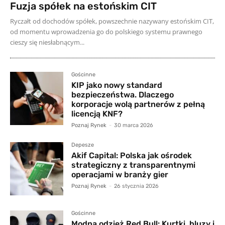
Fuzja spółek na estońskim CIT
Ryczałt od dochodów spółek, powszechnie nazywany estońskim CIT,
od momentu wprowadzenia go do polskiego systemu prawnego
cieszy się niesłabnącym...
Gościnne
KIP jako nowy standard
bezpieczeństwa. Dlaczego
korporacje wolą partnerów z pełną
licencją KNF?
Poznaj Rynek
-
30 marca 2026
Depesze
Akif Capital: Polska jak ośrodek
strategiczny z transparentnymi
operacjami w branży gier
Poznaj Rynek
-
26 stycznia 2026
Gościnne
Modna odzież Red Bull: Kurtki, bluzy i