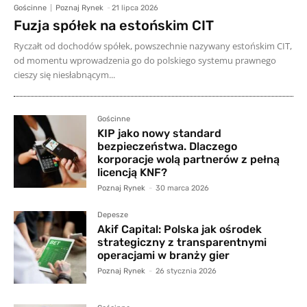
Gościnne
Poznaj Rynek
-
21 lipca 2026
Fuzja spółek na estońskim CIT
Ryczałt od dochodów spółek, powszechnie nazywany estońskim CIT,
od momentu wprowadzenia go do polskiego systemu prawnego
cieszy się niesłabnącym...
Gościnne
KIP jako nowy standard
bezpieczeństwa. Dlaczego
korporacje wolą partnerów z pełną
licencją KNF?
Poznaj Rynek
-
30 marca 2026
Depesze
Akif Capital: Polska jak ośrodek
strategiczny z transparentnymi
operacjami w branży gier
Poznaj Rynek
-
26 stycznia 2026