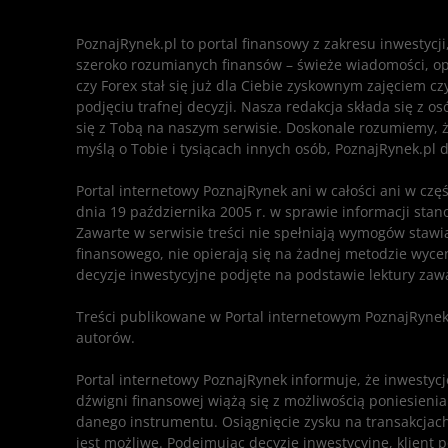
PoznajRynek.pl to portal finansowy z zakresu inwestycj
szeroko rozumianych finansów – świeże wiadomości, opisy
czy Forex stał się już dla Ciebie zyskownym zajęciem c
podjęciu trafnej decyzji. Nasza redakcja składa się z o
się z Tobą na naszym serwisie. Doskonale rozumiemy, ż
myślą o Tobie i tysiącach innych osób, PoznajRynek.pl d
Portal internetowy PoznajRynek ani w całości ani w czę
dnia 19 października 2005 r. w sprawie informacji sta
Zawarte w serwisie treści nie spełniają wymogów sta
finansowego, nie opierają się na żadnej metodzie wycen
decyzje inwestycyjne podjęte na podstawie lektury zawa
Treści publikowane w Portal internetowym PoznajRynek
autorów.
Portal internetowy PoznajRynek informuje, że inwesty
dźwigni finansowej wiążą się z możliwością poniesieni
danego instrumentu. Osiągnięcie zysku na transakcjach
jest możliwe. Podejmując decyzje inwestycyjne, klient