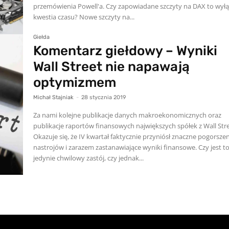
przemówienia Powell'a. Czy zapowiadane szczyty na DAX to wyłącznie
kwestia czasu? Nowe szczyty na...
Giełda
Komentarz giełdowy – Wyniki
Wall Street nie napawają
optymizmem
Michał Stajniak
-
28 stycznia 2019
Za nami kolejne publikacje danych makroekonomicznych oraz
publikacje raportów finansowych największych spółek z Wall Stre
Okazuje się, że IV kwartał faktycznie przyniósł znaczne pogorszen
nastrojów i zarazem zastanawiające wyniki finansowe. Czy jest t
jedynie chwilowy zastój, czy jednak...