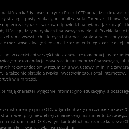
i, na którym każdy inwestor rynku Forex i CFD odnajdzie ciekawe tr
 strategii, posty edukacyjne, analizy rynku Forex, akcji i towarów
zy dopiero zaczynasz i szukasz odpowiedzi na pytania jak zacząć i 
sób, które spędziły na rynkach finansowych wiele lat. Przekłada si
e zebranie wszystkich istotnych informacji zabiera nam cenny czas
aje możliwość łatwego śledzenia i zrozumienia tego, co się dzieje 
ści ani w całości ani w części nie stanowi “rekomendacji” w rozum
nowiących rekomendacje dotyczące instrumentów finansowych, lub ic
wianych rekomendacjom w rozumieniu ww. ustawy, m.in. nie zawier
y, a także nie określają ryzyka inwestycyjnego. Portal Internetowy
rtych w nim treści.
.pl mają charakter wyłącznie informacyjno-edukacyjny, a poszczeg
cje w instrumenty rynku OTC, w tym kontrakty na różnice kursowe 
a strat nawet przy niewielkiej zmianie ceny instrumentu bazowego,
 na instrumentach OTC, w tym kontraktach na różnice kursowe (CFD)
 powinien kierować się własnym osądem.