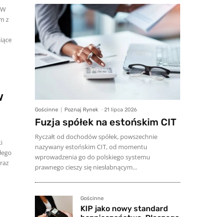
. W
m z
iące
w
Gościnne
Poznaj Rynek
-
21 lipca 2026
Fuzja spółek na estońskim CIT
Ryczałt od dochodów spółek, powszechnie
i
nazywany estońskim CIT, od momentu
głego
wprowadzenia go do polskiego systemu
oraz
prawnego cieszy się niesłabnącym...
Gościnne
KIP jako nowy standard