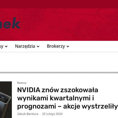
sy
Narzędzia
Brokerzy
Newsy
NVIDIA znów zszokowała
wynikami kwartalnymi i
prognozami – akcje wystrzelił
Jakub Bandura
-
23 lutego 2024