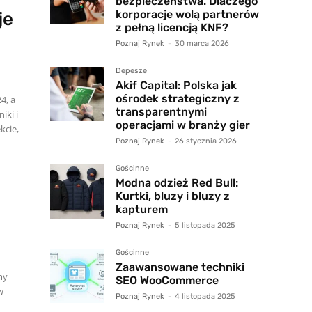
bezpieczeństwa. Dlaczego
korporacje wolą partnerów
je
z pełną licencją KNF?
Poznaj Rynek
-
30 marca 2026
Depesze
Akif Capital: Polska jak
ośrodek strategiczny z
4, a
transparentnymi
operacjami w branży gier
kcie,
Poznaj Rynek
-
26 stycznia 2026
Gościnne
Modna odzież Red Bull:
Kurtki, bluzy i bluzy z
kapturem
Poznaj Rynek
-
5 listopada 2025
Gościnne
Zaawansowane techniki
my
SEO WooCommerce
w
Poznaj Rynek
-
4 listopada 2025