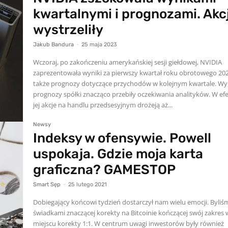
kwartalnymi i prognozami. Akc
wystrzeliły
Jakub Bandura
-
25 maja 2023
Wczoraj, po zakończeniu amerykańskiej sesji giełdowej, NVIDIA
zaprezentowała wyniki za pierwszy kwartał roku obrotowego 202
także prognozy dotyczące przychodów w kolejnym kwartale. Wyniki i
prognozy spółki znacząco przebiły oczekiwania analityków. W efe
jej akcje na handlu przedsesyjnym drożeją aż...
Newsy
Indeksy w ofensywie. Powell
uspokaja. Gdzie moja karta
graficzna? GAMESTOP
Smart Sęp
-
25 lutego 2021
Dobiegający końcowi tydzień dostarczył nam wielu emocji. Byliś
świadkami znaczącej korekty na Bitcoinie kończącej swój zakres 
miejscu korekty 1:1. W centrum uwagi inwestorów były również