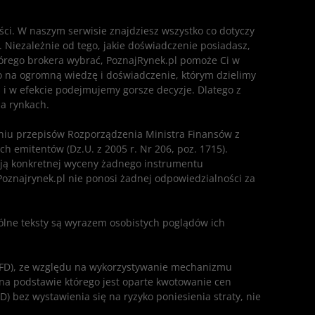
eści. W naszym serwisie znajdziesz wszystko co dotyczy
. Niezależnie od tego, jakie doświadczenie posiadasz,
którego brokera wybrać, PoznajRynek.pl pomoże Ci w
ę to na ogromną wiedzę i doświadczenie, którym dzielimy
 i w efekcie podejmujemy gorsze decyzje. Dlatego z
na rynkach.
ieniu przepisów Rozporządzenia Ministra Finansów z
h emitentów (Dz.U. z 2005 r. Nr 206, poz. 1715).
ają konkretnej wyceny żadnego instrumentu
 Poznajrynek.pl nie ponosi żadnej odpowiedzialności za
ólne teksty są wyrazem osobistych poglądów ich
(CFD), ze względu na wykorzystywanie mechanizmu
 na podstawie którego jest oparte kwotowanie cen
 bez wystawienia się na ryzyko poniesienia straty, nie