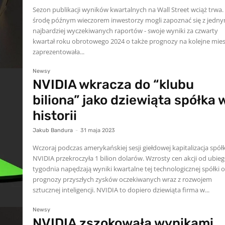
Sezon publikacji wyników kwartalnych na Wall Street wciąż trwa
środę późnym wieczorem inwestorzy mogli zapoznać się z jedny
najbardziej wyczekiwanych raportów - swoje wyniki za czwarty
kwartał roku obrotowego 2024 o także prognozy na kolejne mies
zaprezentowała...
Newsy
NVIDIA wkracza do “klubu
biliona” jako dziewiąta spółka 
historii
Jakub Bandura
-
31 maja 2023
Wczoraj podczas amerykańskiej sesji giełdowej kapitalizacja spółk
NVIDIA przekroczyła 1 bilion dolarów. Wzrosty cen akcji od ubie
tygodnia napędzają wyniki kwartalne tej technologicznej spółki 
prognozy przyszłych zysków oczekiwanych wraz z rozwojem
sztucznej inteligencji. NVIDIA to dopiero dziewiąta firma w...
Newsy
NVIDIA zszokowała wynikami