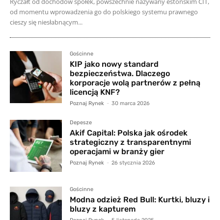
Ryczałt od dochodów spółek, powszechnie nazywany estońskim CIT,
od momentu wprowadzenia go do polskiego systemu prawnego
cieszy się niesłabnącym...
Gościnne
KIP jako nowy standard
bezpieczeństwa. Dlaczego
korporacje wolą partnerów z pełną
licencją KNF?
Poznaj Rynek
-
30 marca 2026
Depesze
Akif Capital: Polska jak ośrodek
strategiczny z transparentnymi
operacjami w branży gier
Poznaj Rynek
-
26 stycznia 2026
Gościnne
Modna odzież Red Bull: Kurtki, bluzy i
bluzy z kapturem