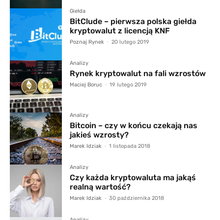
Giełda
BitClude – pierwsza polska giełda
kryptowalut z licencją KNF
Poznaj Rynek
-
20 lutego 2019
Analizy
Rynek kryptowalut na fali wzrostów
Maciej Boruc
-
19 lutego 2019
Analizy
Bitcoin – czy w końcu czekają nas
jakieś wzrosty?
Marek Idziak
-
1 listopada 2018
Analizy
Czy każda kryptowaluta ma jakąś
realną wartość?
Marek Idziak
-
30 października 2018
Analizy