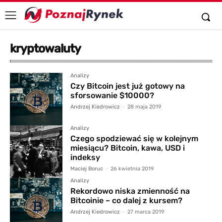
kryptowaluty
Analizy
Czy Bitcoin jest już gotowy na
sforsowanie $10000?
Andrzej Kiedrowicz
-
28 maja 2019
Analizy
Czego spodziewać się w kolejnym
miesiącu? Bitcoin, kawa, USD i
indeksy
Maciej Boruc
-
26 kwietnia 2019
Analizy
Rekordowo niska zmienność na
Bitcoinie – co dalej z kursem?
Andrzej Kiedrowicz
-
27 marca 2019