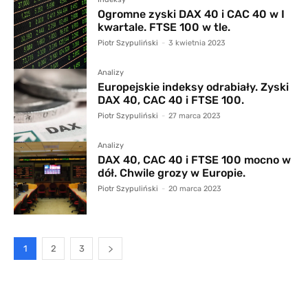
Ogromne zyski DAX 40 i CAC 40 w I
kwartale. FTSE 100 w tle.
Piotr Szypuliński
-
3 kwietnia 2023
Analizy
Europejskie indeksy odrabiały. Zyski
DAX 40, CAC 40 i FTSE 100.
Piotr Szypuliński
-
27 marca 2023
Analizy
DAX 40, CAC 40 i FTSE 100 mocno w
dół. Chwile grozy w Europie.
Piotr Szypuliński
-
20 marca 2023
1
2
3