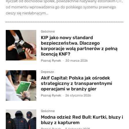
Ryczałt od dochodów spółek, powszechnie nazywany estońskim CIT,
od momentu wprowadzenia go do polskiego systemu prawnego
cieszy się niesłabnącym...
Gościnne
KIP jako nowy standard
bezpieczeństwa. Dlaczego
korporacje wolą partnerów z pełną
licencją KNF?
Poznaj Rynek
-
30 marca 2026
Depesze
Akif Capital: Polska jak ośrodek
strategiczny z transparentnymi
operacjami w branży gier
Poznaj Rynek
-
26 stycznia 2026
Gościnne
Modna odzież Red Bull: Kurtki, bluzy i
bluzy z kapturem