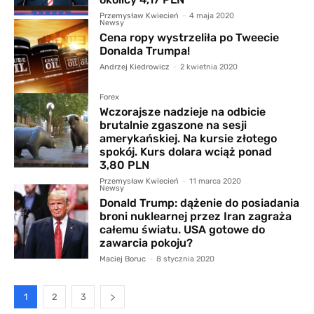
Przemysław Kwiecień
-
4 maja 2020
Newsy
Cena ropy wystrzeliła po Tweecie
Donalda Trumpa!
Andrzej Kiedrowicz
-
2 kwietnia 2020
Forex
Wczorajsze nadzieje na odbicie
brutalnie zgaszone na sesji
amerykańskiej. Na kursie złotego
spokój. Kurs dolara wciąż ponad
3,80 PLN
Przemysław Kwiecień
-
11 marca 2020
Newsy
Donald Trump: dążenie do posiadania
broni nuklearnej przez Iran zagraża
całemu światu. USA gotowe do
zawarcia pokoju?
Maciej Boruc
-
8 stycznia 2020
1
2
3