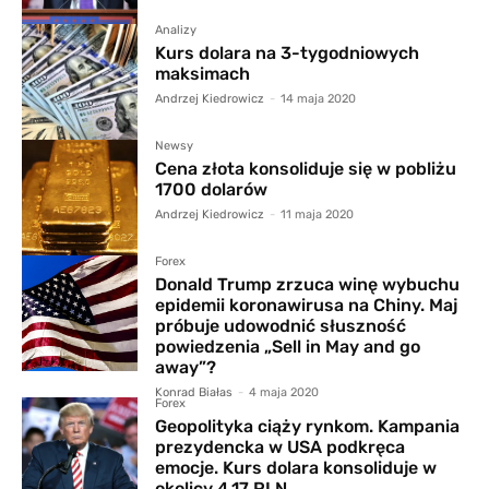
Analizy
Kurs dolara na 3-tygodniowych
maksimach
Andrzej Kiedrowicz
-
14 maja 2020
Newsy
Cena złota konsoliduje się w pobliżu
1700 dolarów
Andrzej Kiedrowicz
-
11 maja 2020
Forex
Donald Trump zrzuca winę wybuchu
epidemii koronawirusa na Chiny. Maj
próbuje udowodnić słuszność
powiedzenia „Sell in May and go
away”?
Konrad Białas
-
4 maja 2020
Forex
Geopolityka ciąży rynkom. Kampania
prezydencka w USA podkręca
emocje. Kurs dolara konsoliduje w
okolicy 4,17 PLN