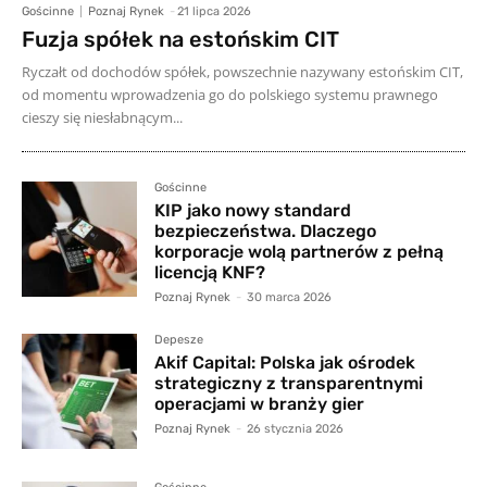
Gościnne
Poznaj Rynek
-
21 lipca 2026
Fuzja spółek na estońskim CIT
Ryczałt od dochodów spółek, powszechnie nazywany estońskim CIT,
od momentu wprowadzenia go do polskiego systemu prawnego
cieszy się niesłabnącym...
Gościnne
KIP jako nowy standard
bezpieczeństwa. Dlaczego
korporacje wolą partnerów z pełną
licencją KNF?
Poznaj Rynek
-
30 marca 2026
Depesze
Akif Capital: Polska jak ośrodek
strategiczny z transparentnymi
operacjami w branży gier
Poznaj Rynek
-
26 stycznia 2026