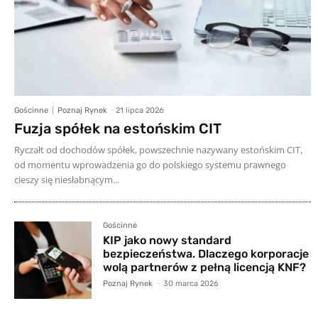
Gościnne
Poznaj Rynek
-
21 lipca 2026
Fuzja spółek na estońskim CIT
Ryczałt od dochodów spółek, powszechnie nazywany estońskim CIT,
od momentu wprowadzenia go do polskiego systemu prawnego
cieszy się niesłabnącym...
Gościnne
KIP jako nowy standard
bezpieczeństwa. Dlaczego korporacje
wolą partnerów z pełną licencją KNF?
Poznaj Rynek
-
30 marca 2026