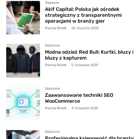
Depesze
Akif Capital: Polska jak ośrodek
strategiczny z transparentnymi
operacjami w branży gier
Poznaj Rynek
-
26 stycznia 2026
Gościnne
Modna odzież Red Bull: Kurtki, bluzy i
bluzy z kapturem
Poznaj Rynek
-
5 listopada 2025
Gościnne
Zaawansowane techniki SEO
WooCommerce
Poznaj Rynek
-
4 listopada 2025
Gościnne
Profesjonalna księgowość dla branży