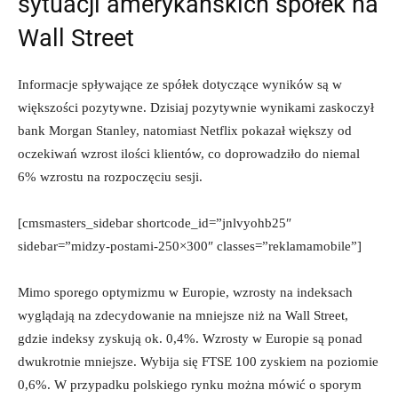
sytuacji amerykańskich spółek na
Wall Street
Informacje spływające ze spółek dotyczące wyników są w
większości pozytywne. Dzisiaj pozytywnie wynikami zaskoczył
bank Morgan Stanley, natomiast Netflix pokazał większy od
oczekiwań wzrost ilości klientów, co doprowadziło do niemal
6% wzrostu na rozpoczęciu sesji.
[cmsmasters_sidebar shortcode_id=”jnlvyohb25″
sidebar=”midzy-postami-250×300″ classes=”reklamamobile”]
Mimo sporego optymizmu w Europie, wzrosty na indeksach
wyglądają na zdecydowanie na mniejsze niż na Wall Street,
gdzie indeksy zyskują ok. 0,4%. Wzrosty w Europie są ponad
dwukrotnie mniejsze. Wybija się FTSE 100 zyskiem na poziomie
0,6%. W przypadku polskiego rynku można mówić o sporym