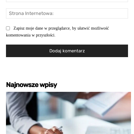
mai
St
Int
Zapisz moje dane w przeglądarce, by ułatwić możliwość
komentowania w przyszłości.
Najnowsze wpisy