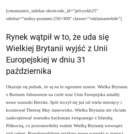
[cmsmasters_sidebar shortcode_id=”jnlvyohb25″
sidebar=”midzy-postami-250×300″ classes=”reklamamobile”]
Rynek wątpił w to, że uda się
Wielkiej Brytanii wyjść z Unii
Europejskiej w dniu 31
października
Okazuje się jednak, że są na to ogromne szanse. Wielka Brytania
z Borisem Johnsonem na czele oraz Unia Europejska ustaliły
nowe warunki Brexitu. Spór toczył się już od wielu miesięcy i
kosztował Theresę May stanowisko. Wielka Brytania nie chciała
zaakceptować warunku backstopu związanego z Irlandią
Północną, co pozostawiłoby realnie Wielką Brytanię wewnątrz
unii celnej. Prawdopodobnie ustalono nowe warunki w postaci