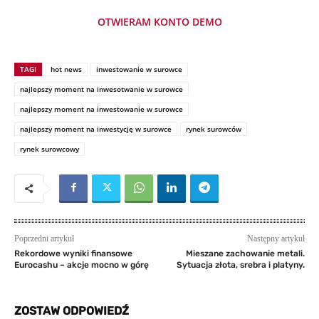
OTWIERAM KONTO DEMO
TAGI
hot news
inwestowanie w surowce
najlepszy moment na inwesotwanie w surowce
najlepszy moment na inwestowanie w surowce
najlepszy moment na inwestycję w surowce
rynek surowców
rynek surowcowy
Poprzedni artykuł
Następny artykuł
Rekordowe wyniki finansowe
Mieszane zachowanie metali.
Eurocashu – akcje mocno w górę
Sytuacja złota, srebra i platyny.
ZOSTAW ODPOWIEDŹ