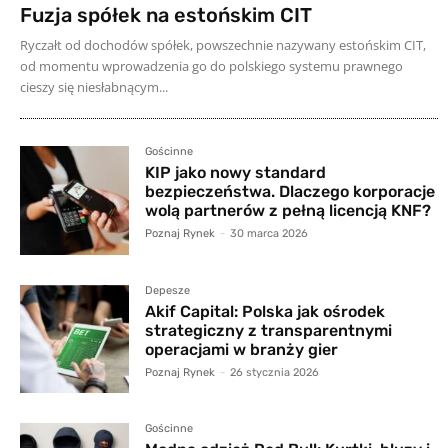
Fuzja spółek na estońskim CIT
Ryczałt od dochodów spółek, powszechnie nazywany estońskim CIT,
od momentu wprowadzenia go do polskiego systemu prawnego
cieszy się niesłabnącym...
Gościnne
KIP jako nowy standard
bezpieczeństwa. Dlaczego korporacje
wolą partnerów z pełną licencją KNF?
Poznaj Rynek
-
30 marca 2026
Depesze
Akif Capital: Polska jak ośrodek
strategiczny z transparentnymi
operacjami w branży gier
Poznaj Rynek
-
26 stycznia 2026
Gościnne