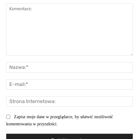
Komentarz:
Na
E-
mai
St
Int
Zapisz moje dane w przeglądarce, by ułatwić możliwość
komentowania w przyszłości.