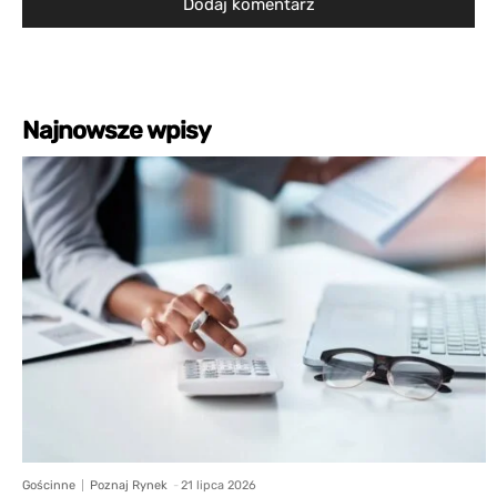
Najnowsze wpisy
Gościnne
Poznaj Rynek
-
21 lipca 2026