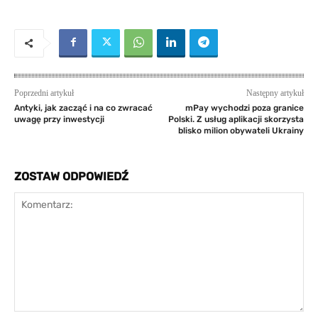
Poprzedni artykuł
Następny artykuł
Antyki, jak zacząć i na co zwracać
mPay wychodzi poza granice
uwagę przy inwestycji
Polski. Z usług aplikacji skorzysta
blisko milion obywateli Ukrainy
ZOSTAW ODPOWIEDŹ