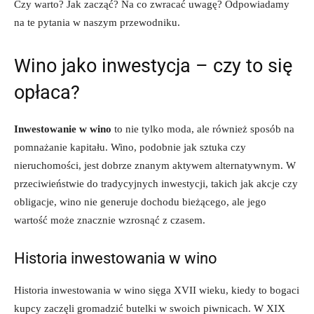
Czy warto? Jak zacząć? Na co zwracać uwagę? Odpowiadamy
na te pytania w naszym przewodniku.
Wino jako inwestycja – czy to się
opłaca?
Inwestowanie w wino
to nie tylko moda, ale również sposób na
pomnażanie kapitału. Wino, podobnie jak sztuka czy
nieruchomości, jest dobrze znanym aktywem alternatywnym. W
przeciwieństwie do tradycyjnych inwestycji, takich jak akcje czy
obligacje, wino nie generuje dochodu bieżącego, ale jego
wartość może znacznie wzrosnąć z czasem.
Historia inwestowania w wino
Historia inwestowania w wino sięga XVII wieku, kiedy to bogaci
kupcy zaczęli gromadzić butelki w swoich piwnicach. W XIX