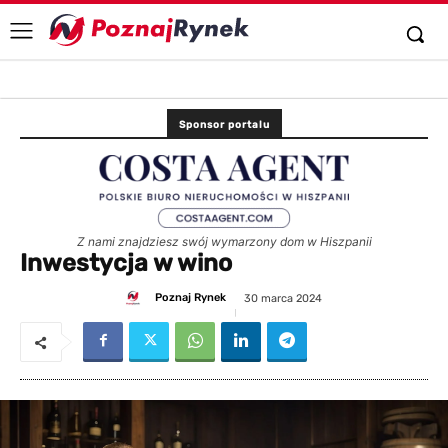
Sponsor portalu
Z nami znajdziesz swój wymarzony dom w Hiszpanii
Inwestycja w wino
Poznaj Rynek
30 marca 2024