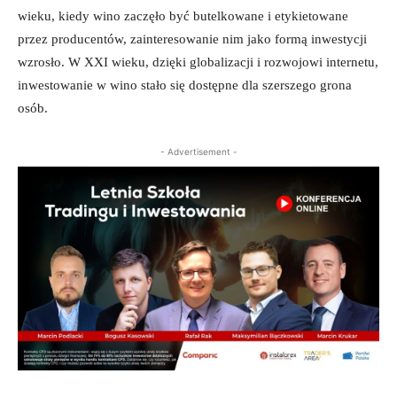
wieku, kiedy wino zaczęło być butelkowane i etykietowane
przez producentów, zainteresowanie nim jako formą inwestycji
wzrosło. W XXI wieku, dzięki globalizacji i rozwojowi internetu,
inwestowanie w wino stało się dostępne dla szerszego grona
osób.
- Advertisement -