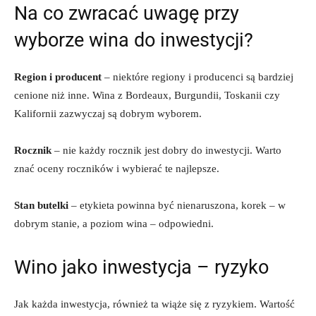
Na co zwracać uwagę przy
wyborze wina do inwestycji?
Region i producent
– niektóre regiony i producenci są bardziej
cenione niż inne. Wina z Bordeaux, Burgundii, Toskanii czy
Kalifornii zazwyczaj są dobrym wyborem.
Rocznik
– nie każdy rocznik jest dobry do inwestycji. Warto
znać oceny roczników i wybierać te najlepsze.
Stan butelki
– etykieta powinna być nienaruszona, korek – w
dobrym stanie, a poziom wina – odpowiedni.
Wino jako inwestycja – ryzyko
Jak każda inwestycja, również ta wiąże się z ryzykiem. Wartość