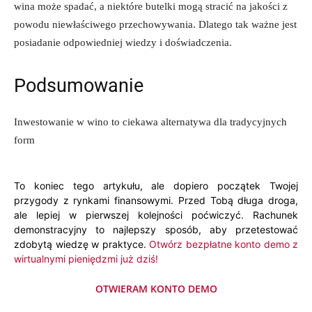
wina może spadać, a niektóre butelki mogą stracić na jakości z
powodu niewłaściwego przechowywania. Dlatego tak ważne jest
posiadanie odpowiedniej wiedzy i doświadczenia.
Podsumowanie
Inwestowanie w wino to ciekawa alternatywa dla tradycyjnych
form
To koniec tego artykułu, ale dopiero początek Twojej
przygody z rynkami finansowymi. Przed Tobą długa droga,
ale lepiej w pierwszej kolejności poćwiczyć. Rachunek
demonstracyjny to najlepszy sposób, aby przetestować
zdobytą wiedzę w praktyce.
Otwórz bezpłatne konto demo z
wirtualnymi pieniędzmi już dziś!
OTWIERAM KONTO DEMO