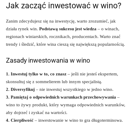
Jak zacząć inwestować w wino?
Zanim zdecydujesz się na inwestycję, warto zrozumieć, jak
działa rynek win.
Podstawą sukcesu jest wiedza
– o winach,
regionach winiarskich, rocznikach, producentach. Warto znać
trendy i śledzić, które wina cieszą się największą popularnością.
Zasady inwestowania w wino
1. Inwestuj tylko w to, co znasz
– jeśli nie jesteś ekspertem,
skonsultuj się z sommelierem lub innym specjalistą.
2. Diversyfikuj
– nie inwestuj wszystkiego w jedno wino.
3. Pamiętaj o odpowiednich warunkach przechowywania
–
wino to żywy produkt, który wymaga odpowiednich warunków,
aby dojrzeć i zyskać na wartości.
4. Cierpliwość
– inwestowanie w wino to gra długoterminowa.