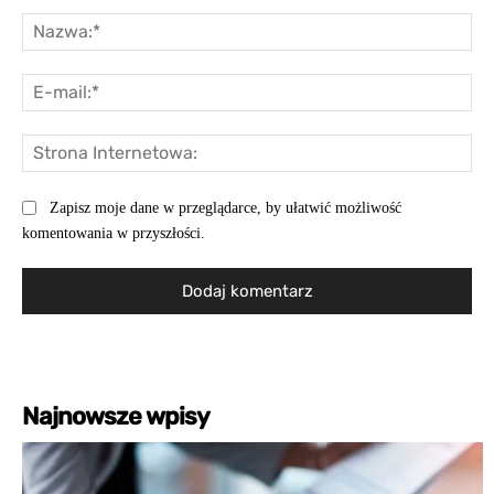
Komentarz:
Na
E-
mai
St
Int
Zapisz moje dane w przeglądarce, by ułatwić możliwość
komentowania w przyszłości.
Najnowsze wpisy