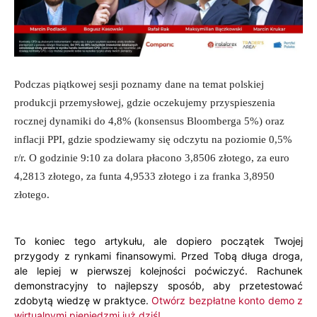
Podczas piątkowej sesji poznamy dane na temat polskiej
produkcji przemysłowej, gdzie oczekujemy przyspieszenia
rocznej dynamiki do 4,8% (konsensus Bloomberga 5%) oraz
inflacji PPI, gdzie spodziewamy się odczytu na poziomie 0,5%
r/r. O godzinie 9:10 za dolara płacono 3,8506 złotego, za euro
4,2813 złotego, za funta 4,9533 złotego i za franka 3,8950
złotego.
To koniec tego artykułu, ale dopiero początek Twojej
przygody z rynkami finansowymi. Przed Tobą długa droga,
ale lepiej w pierwszej kolejności poćwiczyć. Rachunek
demonstracyjny to najlepszy sposób, aby przetestować
zdobytą wiedzę w praktyce.
Otwórz bezpłatne konto demo z
wirtualnymi pieniędzmi już dziś!