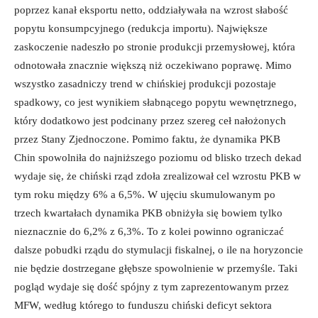
poprzez kanał eksportu netto, oddziaływała na wzrost słabość
popytu konsumpcyjnego (redukcja importu). Największe
zaskoczenie nadeszło po stronie produkcji przemysłowej, która
odnotowała znacznie większą niż oczekiwano poprawę. Mimo
wszystko zasadniczy trend w chińskiej produkcji pozostaje
spadkowy, co jest wynikiem słabnącego popytu wewnętrznego,
który dodatkowo jest podcinany przez szereg ceł nałożonych
przez Stany Zjednoczone. Pomimo faktu, że dynamika PKB
Chin spowolniła do najniższego poziomu od blisko trzech dekad
wydaje się, że chiński rząd zdoła zrealizował cel wzrostu PKB w
tym roku między 6% a 6,5%. W ujęciu skumulowanym po
trzech kwartałach dynamika PKB obniżyła się bowiem tylko
nieznacznie do 6,2% z 6,3%. To z kolei powinno ograniczać
dalsze pobudki rządu do stymulacji fiskalnej, o ile na horyzoncie
nie będzie dostrzegane głębsze spowolnienie w przemyśle. Taki
pogląd wydaje się dość spójny z tym zaprezentowanym przez
MFW, według którego to funduszu chiński deficyt sektora