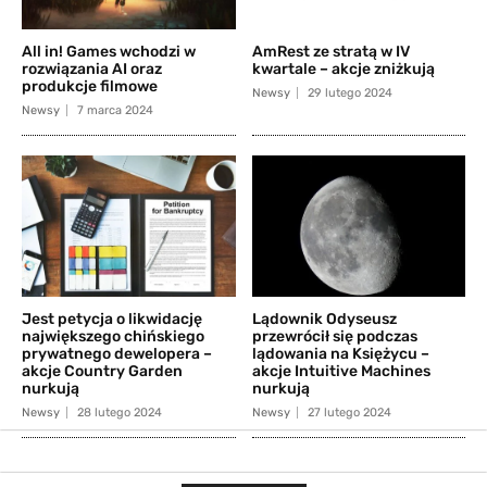
All in! Games wchodzi w
AmRest ze stratą w IV
rozwiązania AI oraz
kwartale – akcje zniżkują
produkcje filmowe
Newsy
29 lutego 2024
Newsy
7 marca 2024
Jest petycja o likwidację
Lądownik Odyseusz
największego chińskiego
przewrócił się podczas
prywatnego dewelopera –
lądowania na Księżycu –
akcje Country Garden
akcje Intuitive Machines
nurkują
nurkują
Newsy
28 lutego 2024
Newsy
27 lutego 2024