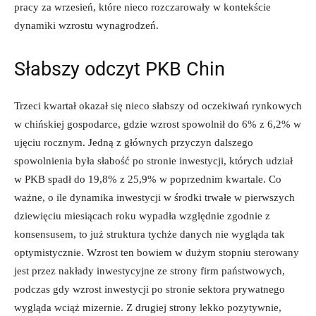
pracy za wrzesień, które nieco rozczarowały w kontekście
dynamiki wzrostu wynagrodzeń.
Słabszy odczyt PKB Chin
Trzeci kwartał okazał się nieco słabszy od oczekiwań rynkowych
w chińskiej gospodarce, gdzie wzrost spowolnił do 6% z 6,2% w
ujęciu rocznym. Jedną z głównych przyczyn dalszego
spowolnienia była słabość po stronie inwestycji, których udział
w PKB spadł do 19,8% z 25,9% w poprzednim kwartale. Co
ważne, o ile dynamika inwestycji w środki trwałe w pierwszych
dziewięciu miesiącach roku wypadła względnie zgodnie z
konsensusem, to już struktura tychże danych nie wygląda tak
optymistycznie. Wzrost ten bowiem w dużym stopniu sterowany
jest przez nakłady inwestycyjne ze strony firm państwowych,
podczas gdy wzrost inwestycji po stronie sektora prywatnego
wygląda wciąż mizernie. Z drugiej strony lekko pozytywnie,