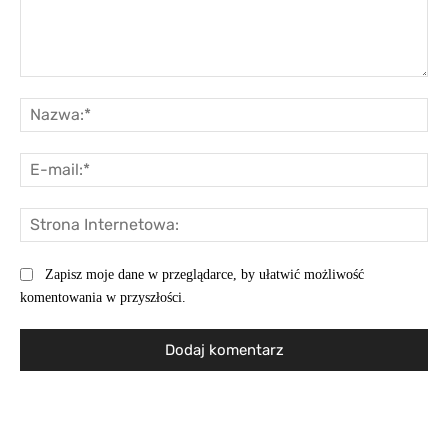
Komentarz:
Na
E-
mai
St
Int
Zapisz moje dane w przeglądarce, by ułatwić możliwość
komentowania w przyszłości.