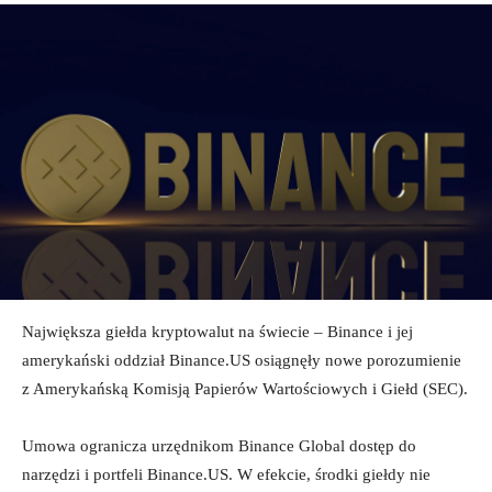
Największa giełda kryptowalut na świecie – Binance i jej
amerykański oddział Binance.US osiągnęły nowe porozumienie
z Amerykańską Komisją Papierów Wartościowych i Giełd (SEC).
Umowa ogranicza urzędnikom Binance Global dostęp do
narzędzi i portfeli Binance.US. W efekcie, środki giełdy nie