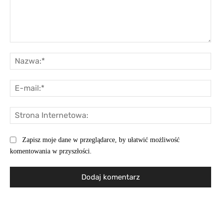
Komentarz:
Na
E-
mai
St
Int
Zapisz moje dane w przeglądarce, by ułatwić możliwość
komentowania w przyszłości.