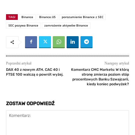
TAGI
Binance
Binance.US
porozumienie Binance z SEC
SEC pozywa Binance
zamrożenie aktywów Binance
Poprzedni artykuł
Następny artykuł
DAX 40 z nowym ATH. CAC 40 i
Komentarz CMC Markets: W którą
FTSE 100 walczą o powrót wyżej.
stronę zmierza poziom stóp
procentowych Banku Szwajcarii,
kiedy koniec podwyżek?
ZOSTAW ODPOWIEDŹ