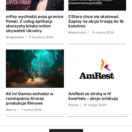
mPay wychodzi poza granice
CStore chce się skalować.
Polski. Z usług aplikacji
Zapisy na akcje trwają do 16
skorzysta blisko milion
kwietnia
obywateli Ukrainy
Wiadomości
19 marca 2024
Wiadomości
3 kwietnia 2024
All in! Games wchodzi w
AmRest ze stratą w IV
rozwiązania AI oraz
kwartale – akcje zniżkują
produkcje filmowe
Newsy
29 lutego 2024
Newsy
7 marca 2024