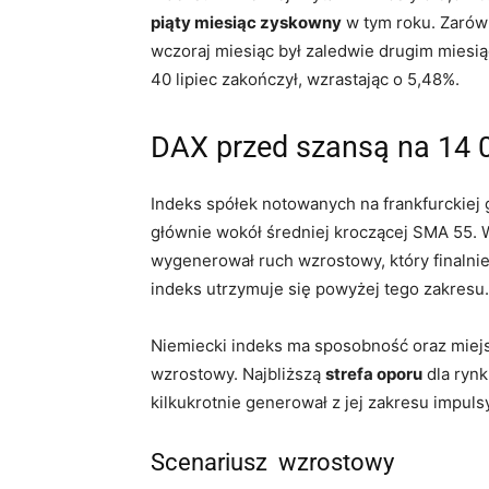
piąty miesiąc zyskowny
w tym roku. Zarówn
wczoraj miesiąc był zaledwie drugim miesi
40 lipiec zakończył, wzrastając o 5,48%.
DAX przed szansą na 14 
Indeks spółek notowanych na frankfurckiej 
głównie wokół średniej kroczącej SMA 55. 
wygenerował ruch wzrostowy, który finalnie
indeks utrzymuje się powyżej tego zakresu.
Niemiecki indeks ma sposobność oraz miej
wzrostowy. Najbliższą
strefa oporu
dla rynk
kilkukrotnie generował z jej zakresu impul
Scenariusz wzrostowy