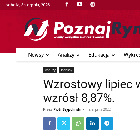
sobota, 8 sierpnia, 2026
Newsy
Analizy
Edukacja
Wykre
Analizy
Indeksy
Wzrostowy lipiec 
wzrósł 8,87%.
Przez
Piotr Szypuliński
-
1 sierpnia 2022