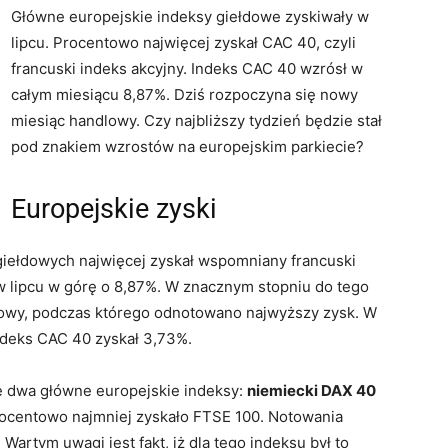
Główne europejskie indeksy giełdowe zyskiwały w
lipcu. Procentowo najwięcej zyskał CAC 40, czyli
francuski indeks akcyjny. Indeks CAC 40 wzrósł w
całym miesiącu 8,87%. Dziś rozpoczyna się nowy
miesiąc handlowy. Czy najbliższy tydzień będzie stał
pod znakiem wzrostów na europejskim parkiecie?
Europejskie zyski
iełdowych najwięcej zyskał wspomniany francuski
 lipcu w górę o 8,87%. W znacznym stopniu do tego
dlowy, podczas którego odnotowano najwyższy zysk. W
deks CAC 40 zyskał 3,73%.
e dwa główne europejskie indeksy:
niemiecki DAX 40
 procentowo najmniej zyskało FTSE 100. Notowania
 Wartym uwagi jest fakt, iż dla tego indeksu był to