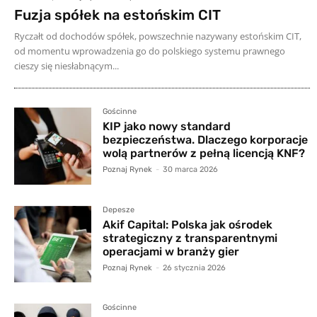
Fuzja spółek na estońskim CIT
Ryczałt od dochodów spółek, powszechnie nazywany estońskim CIT,
od momentu wprowadzenia go do polskiego systemu prawnego
cieszy się niesłabnącym...
Gościnne
KIP jako nowy standard
bezpieczeństwa. Dlaczego korporacje
wolą partnerów z pełną licencją KNF?
Poznaj Rynek
-
30 marca 2026
Depesze
Akif Capital: Polska jak ośrodek
strategiczny z transparentnymi
operacjami w branży gier
Poznaj Rynek
-
26 stycznia 2026
Gościnne