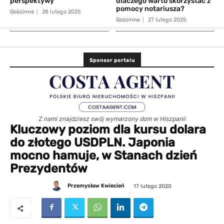
perspektywy
dlaczego warto skorzystać z
pomocy notariusza?
Gościnne
28 lutego 2025
Gościnne
27 lutego 2025