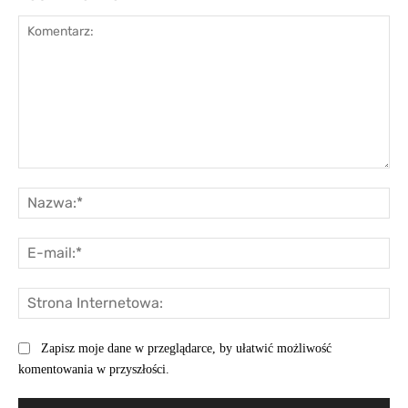
Komentarz:
Na
E-
mai
St
Int
Zapisz moje dane w przeglądarce, by ułatwić możliwość
komentowania w przyszłości.