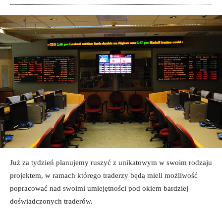
Już za tydzień planujemy ruszyć z unikatowym w swoim rodzaju
projektem, w ramach którego traderzy będą mieli możliwość
popracować nad swoimi umiejętności pod okiem bardziej
doświadczonych traderów.