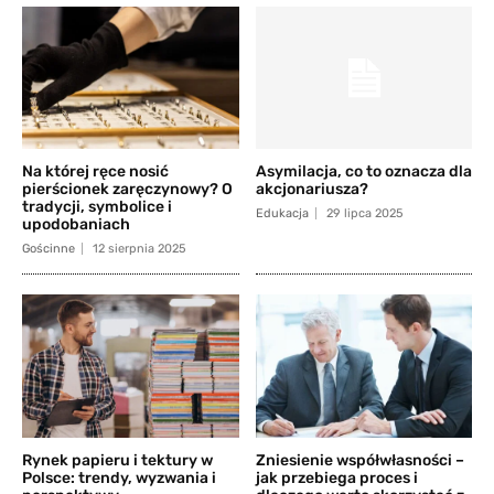
Na której ręce nosić
Asymilacja, co to oznacza dla
pierścionek zaręczynowy? O
akcjonariusza?
tradycji, symbolice i
Edukacja
29 lipca 2025
upodobaniach
Gościnne
12 sierpnia 2025
Rynek papieru i tektury w
Zniesienie współwłasności –
Polsce: trendy, wyzwania i
jak przebiega proces i