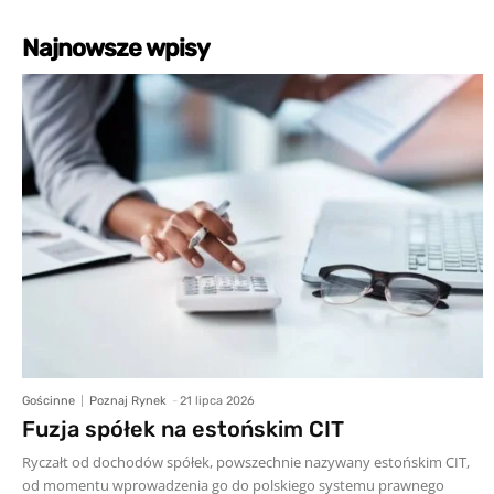
Najnowsze wpisy
Gościnne
Poznaj Rynek
-
21 lipca 2026
Fuzja spółek na estońskim CIT
Ryczałt od dochodów spółek, powszechnie nazywany estońskim CIT,
od momentu wprowadzenia go do polskiego systemu prawnego