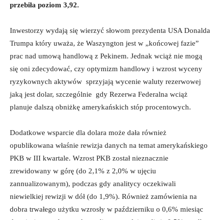
przebiła poziom 3,92.
Inwestorzy wydają się wierzyć słowom prezydenta USA Donalda
Trumpa który uważa, że Waszyngton jest w „końcowej fazie”
prac nad umową handlową z Pekinem. Jednak wciąż nie mogą
się oni zdecydować, czy optymizm handlowy i wzrost wyceny
ryzykownych aktywów sprzyjają wycenie waluty rezerwowej
jaką jest dolar, szczególnie gdy Rezerwa Federalna wciąż
planuje dalszą obniżkę amerykańskich stóp procentowych.
Dodatkowe wsparcie dla dolara może dała również
opublikowana właśnie rewizja danych na temat amerykańskiego
PKB w III kwartale. Wzrost PKB został nieznacznie
zrewidowany w górę (do 2,1% z 2,0% w ujęciu
zannualizowanym), podczas gdy analitycy oczekiwali
niewielkiej rewizji w dół (do 1,9%). Również zamówienia na
dobra trwałego użytku wzrosły w październiku o 0,6% miesiąc