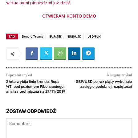
wirtualnymi pieniędzmi już dziś!
OTWIERAM KONTO DEMO
TAGI
Donald Trump
EUR/SEK
EUR/USD
USD/PLN
Poprzedni artykuł
Następny artykuł
Złoto wybija linię trendu, Ropa
GBP/USD po raz piąty wykonuje
WTI pod poziomem Fibonacciego:
zasięg o podobnej rozpiętości
analiza techniczna na 27/11/2019
ZOSTAW ODPOWIEDŹ