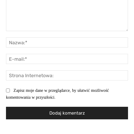
Komentarz:
Na
E-
mai
St
Int
Zapisz moje dane w przeglądarce, by ułatwić możliwość
komentowania w przyszłości.