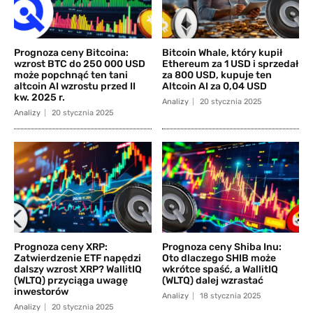
Prognoza ceny Bitcoina:
Bitcoin Whale, który kupił
wzrost BTC do 250 000 USD
Ethereum za 1 USD i sprzedał
może popchnąć ten tani
za 800 USD, kupuje ten
altcoin AI wzrostu przed II
Altcoin AI za 0,04 USD
kw. 2025 r.
Analizy
20 stycznia 2025
Analizy
20 stycznia 2025
Prognoza ceny XRP:
Prognoza ceny Shiba Inu:
Zatwierdzenie ETF napędzi
Oto dlaczego SHIB może
dalszy wzrost XRP? WallitIQ
wkrótce spaść, a WallitIQ
(WLTQ) przyciąga uwagę
(WLTQ) dalej wzrastać
inwestorów
Analizy
18 stycznia 2025
Analizy
20 stycznia 2025