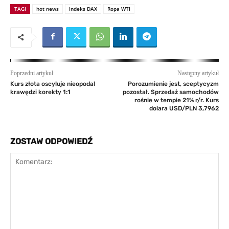
TAGI
hot news
Indeks DAX
Ropa WTI
Poprzedni artykuł
Następny artykuł
Kurs złota oscyluje nieopodal
Porozumienie jest, sceptycyzm
krawędzi korekty 1:1
pozostał. Sprzedaż samochodów
rośnie w tempie 21% r/r. Kurs
dolara USD/PLN 3,7962
ZOSTAW ODPOWIEDŹ