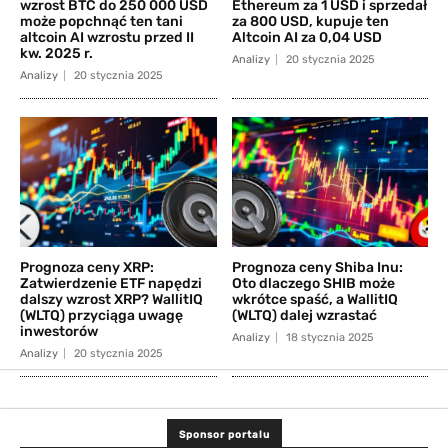
wzrost BTC do 250 000 USD
Ethereum za 1 USD i sprzedał
może popchnąć ten tani
za 800 USD, kupuje ten
altcoin AI wzrostu przed II
Altcoin AI za 0,04 USD
kw. 2025 r.
Analizy
20 stycznia 2025
Analizy
20 stycznia 2025
Prognoza ceny XRP:
Prognoza ceny Shiba Inu:
Zatwierdzenie ETF napędzi
Oto dlaczego SHIB może
dalszy wzrost XRP? WallitIQ
wkrótce spaść, a WallitIQ
(WLTQ) przyciąga uwagę
(WLTQ) dalej wzrastać
inwestorów
Analizy
18 stycznia 2025
Analizy
20 stycznia 2025