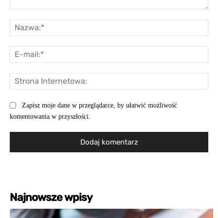
Komentarz:
Na
E-
mai
St
Int
Zapisz moje dane w przeglądarce, by ułatwić możliwość
komentowania w przyszłości.
Najnowsze wpisy