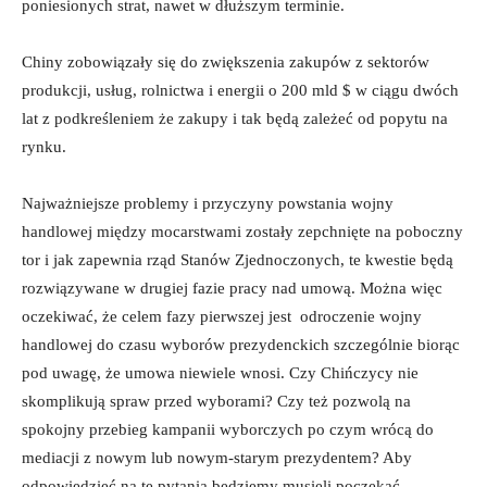
poniesionych strat, nawet w dłuższym terminie.
Chiny zobowiązały się do zwiększenia zakupów z sektorów
produkcji, usług, rolnictwa i energii o 200 mld $ w ciągu dwóch
lat z podkreśleniem że zakupy i tak będą zależeć od popytu na
rynku.
Najważniejsze problemy i przyczyny powstania wojny
handlowej między mocarstwami zostały zepchnięte na poboczny
tor i jak zapewnia rząd Stanów Zjednoczonych, te kwestie będą
rozwiązywane w drugiej fazie pracy nad umową. Można więc
oczekiwać, że celem fazy pierwszej jest odroczenie wojny
handlowej do czasu wyborów prezydenckich szczególnie biorąc
pod uwagę, że umowa niewiele wnosi. Czy Chińczycy nie
skomplikują spraw przed wyborami? Czy też pozwolą na
spokojny przebieg kampanii wyborczych po czym wrócą do
mediacji z nowym lub nowym-starym prezydentem? Aby
odpowiedzieć na te pytania będziemy musieli poczekać.