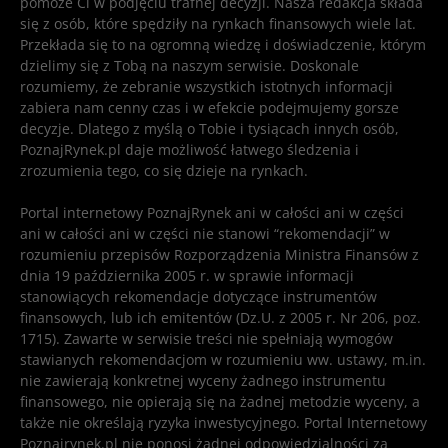
pomoże Ci w podjęciu trafnej decyzji. Nasza redakcja składa
się z osób, które spędziły na rynkach finansowych wiele lat.
Przekłada się to na ogromną wiedzę i doświadczenie, którym
dzielimy się z Tobą na naszym serwisie. Doskonale
rozumiemy, że zebranie wszystkich istotnych informacji
zabiera nam cenny czas i w efekcie podejmujemy gorsze
decyzje. Dlatego z myślą o Tobie i tysiącach innych osób,
PoznajRynek.pl daje możliwość łatwego śledzenia i
zrozumienia tego, co się dzieje na rynkach.
Portal internetowy PoznajRynek ani w całości ani w części
ani w całości ani w części nie stanowi “rekomendacji” w
rozumieniu przepisów Rozporządzenia Ministra Finansów z
dnia 19 października 2005 r. w sprawie informacji
stanowiących rekomendacje dotyczące instrumentów
finansowych, lub ich emitentów (Dz.U. z 2005 r. Nr 206, poz.
1715). Zawarte w serwisie treści nie spełniają wymogów
stawianych rekomendacjom w rozumieniu ww. ustawy, m.in.
nie zawierają konkretnej wyceny żadnego instrumentu
finansowego, nie opierają się na żadnej metodzie wyceny, a
także nie określają ryzyka inwestycyjnego. Portal Internetowy
Poznajrynek.pl nie ponosi żadnej odpowiedzialności za