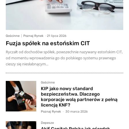
Gościnne
Poznaj Rynek
-
21 lipca 2026
Fuzja spółek na estońskim CIT
Ryczałt od dochodów spółek, powszechnie nazywany estońskim CIT,
od momentu wprowadzenia go do polskiego systemu prawnego
cieszy się niesłabnącym...
Gościnne
KIP jako nowy standard
bezpieczeństwa. Dlaczego
korporacje wolą partnerów z pełną
licencją KNF?
Poznaj Rynek
-
30 marca 2026
Depesze
Akif Capital: Polska jak ośrodek