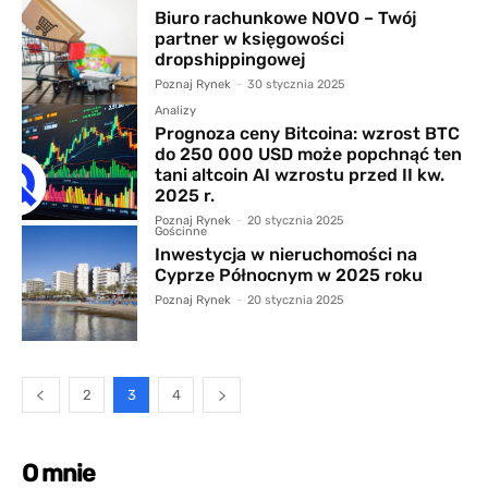
Biuro rachunkowe NOVO – Twój
partner w księgowości
dropshippingowej
Poznaj Rynek
-
30 stycznia 2025
Analizy
Prognoza ceny Bitcoina: wzrost BTC
do 250 000 USD może popchnąć ten
tani altcoin AI wzrostu przed II kw.
2025 r.
Poznaj Rynek
-
20 stycznia 2025
Gościnne
Inwestycja w nieruchomości na
Cyprze Północnym w 2025 roku
Poznaj Rynek
-
20 stycznia 2025
2
3
4
O mnie