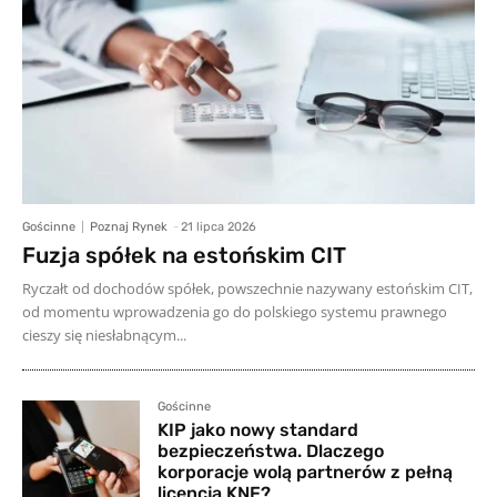
Gościnne
Poznaj Rynek
-
21 lipca 2026
Fuzja spółek na estońskim CIT
Ryczałt od dochodów spółek, powszechnie nazywany estońskim CIT,
od momentu wprowadzenia go do polskiego systemu prawnego
cieszy się niesłabnącym...
Gościnne
KIP jako nowy standard
bezpieczeństwa. Dlaczego
korporacje wolą partnerów z pełną
licencją KNF?