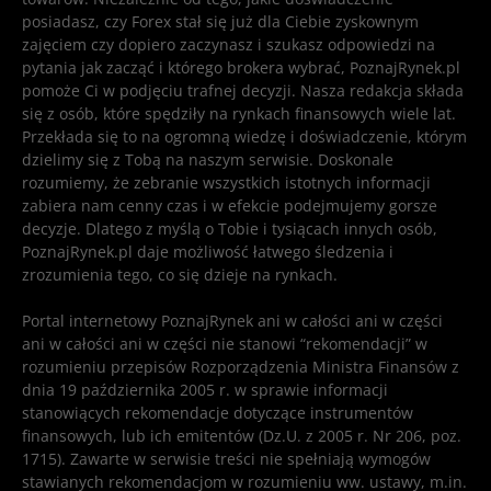
posiadasz, czy Forex stał się już dla Ciebie zyskownym
zajęciem czy dopiero zaczynasz i szukasz odpowiedzi na
pytania jak zacząć i którego brokera wybrać, PoznajRynek.pl
pomoże Ci w podjęciu trafnej decyzji. Nasza redakcja składa
się z osób, które spędziły na rynkach finansowych wiele lat.
Przekłada się to na ogromną wiedzę i doświadczenie, którym
dzielimy się z Tobą na naszym serwisie. Doskonale
rozumiemy, że zebranie wszystkich istotnych informacji
zabiera nam cenny czas i w efekcie podejmujemy gorsze
decyzje. Dlatego z myślą o Tobie i tysiącach innych osób,
PoznajRynek.pl daje możliwość łatwego śledzenia i
zrozumienia tego, co się dzieje na rynkach.
Portal internetowy PoznajRynek ani w całości ani w części
ani w całości ani w części nie stanowi “rekomendacji” w
rozumieniu przepisów Rozporządzenia Ministra Finansów z
dnia 19 października 2005 r. w sprawie informacji
stanowiących rekomendacje dotyczące instrumentów
finansowych, lub ich emitentów (Dz.U. z 2005 r. Nr 206, poz.
1715). Zawarte w serwisie treści nie spełniają wymogów
stawianych rekomendacjom w rozumieniu ww. ustawy, m.in.