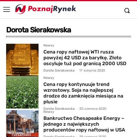
Dorota Sierakowska
Newsy
Cena ropy naftowej WTI rusza
powyżej 42 USD za baryłkę. Złoto
oscyluje tuż pod granicą 2000 USD
Dorota Sierakowska
-
17 sierpnia 2020
Newsy
Cena ropy kontynuuje trend
wzrostowy. Soja na najlepszej
drodze do zamknięcia miesiąca na
plusie
Dorota Sierakowska
-
30 czerwca 2020
Newsy
Bankructwo Chesapeake Energy –
jednego z największych
producentów ropy naftowej w USA
Dorota Sierakowska
-
29 czerwca 2020