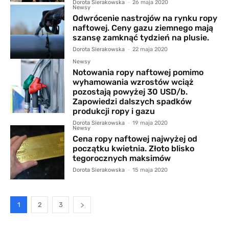
Dorota Sierakowska
-
26 maja 2020
Newsy
Odwrócenie nastrojów na rynku ropy
naftowej. Ceny gazu ziemnego mają
szansę zamknąć tydzień na plusie.
Dorota Sierakowska
-
22 maja 2020
Newsy
Notowania ropy naftowej pomimo
wyhamowania wzrostów wciąż
pozostają powyżej 30 USD/b.
Zapowiedzi dalszych spadków
produkcji ropy i gazu
Dorota Sierakowska
-
19 maja 2020
Newsy
Cena ropy naftowej najwyżej od
początku kwietnia. Złoto blisko
tegorocznych maksimów
Dorota Sierakowska
-
15 maja 2020
1
2
3