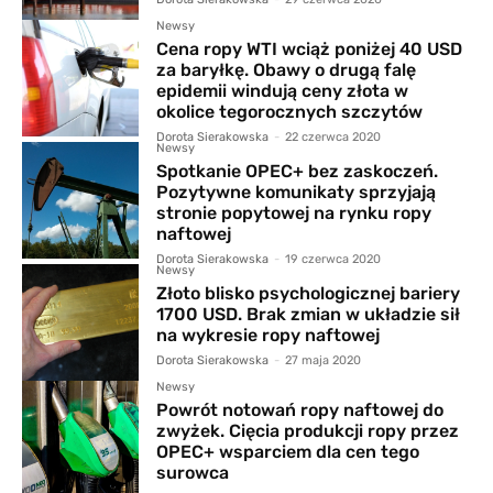
Newsy
Cena ropy WTI wciąż poniżej 40 USD
za baryłkę. Obawy o drugą falę
epidemii windują ceny złota w
okolice tegorocznych szczytów
Dorota Sierakowska
-
22 czerwca 2020
Newsy
Spotkanie OPEC+ bez zaskoczeń.
Pozytywne komunikaty sprzyjają
stronie popytowej na rynku ropy
naftowej
Dorota Sierakowska
-
19 czerwca 2020
Newsy
Złoto blisko psychologicznej bariery
1700 USD. Brak zmian w układzie sił
na wykresie ropy naftowej
Dorota Sierakowska
-
27 maja 2020
Newsy
Powrót notowań ropy naftowej do
zwyżek. Cięcia produkcji ropy przez
OPEC+ wsparciem dla cen tego
surowca