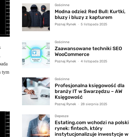
Gościnne
Modna odzież Red Bull: Kurtki,
bluzy i bluzy z kapturem
Poznaj Rynek
-
5 listopada 2025
Gościnne
s
Zaawansowane techniki SEO
WooCommerce
.
Poznaj Rynek
-
4 listopada 2025
pada
a tym
Gościnne
Profesjonalna księgowość dla
branży IT w Swarzędzu – AW
Księgowość
Poznaj Rynek
-
28 sierpnia 2025
Depesze
Estating.com wchodzi na polski
rynek: fintech, który
instytucjonalizuje inwestycje w