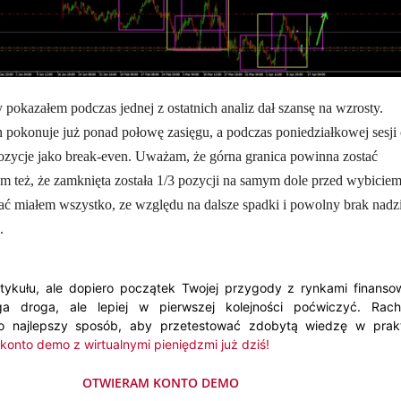
y pokazałem podczas jednej z ostatnich analiz dał szansę na wzrosty.
n pokonuje już ponad połowę zasięgu, a podczas poniedziałkowej sesji
ozycje jako break-even. Uważam, że górna granica powinna zostać
am też, że zamknięta została 1/3 pozycji na samym dole przed wybiciem
ć miałem wszystko, ze względu na dalsze spadki i powolny brak nadzi
.
tykułu, ale dopiero początek Twojej przygody z rynkami finanso
a droga, ale lepiej w pierwszej kolejności poćwiczyć. Rac
o najlepszy sposób, aby przetestować zdobytą wiedzę w prak
konto demo z wirtualnymi pieniędzmi już dziś!
OTWIERAM KONTO DEMO