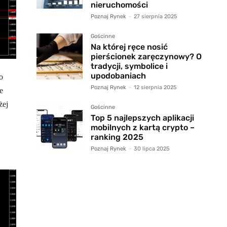
nieruchomości
Poznaj Rynek
-
27 sierpnia 2025
Gościnne
Na której ręce nosić
pierścionek zaręczynowy? O
tradycji, symbolice i
upodobaniach
o
Poznaj Rynek
-
12 sierpnia 2025
e
żej
Gościnne
Top 5 najlepszych aplikacji
mobilnych z kartą crypto –
ranking 2025
Poznaj Rynek
-
30 lipca 2025