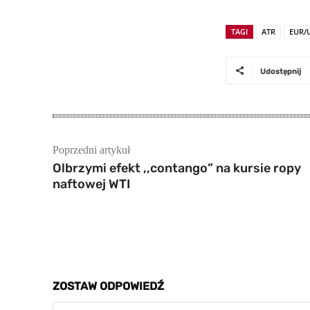
TAGI
ATR
EUR/
Udostępnij
Poprzedni artykuł
Olbrzymi efekt ,,contango” na kursie ropy
naftowej WTI
ZOSTAW ODPOWIEDŹ