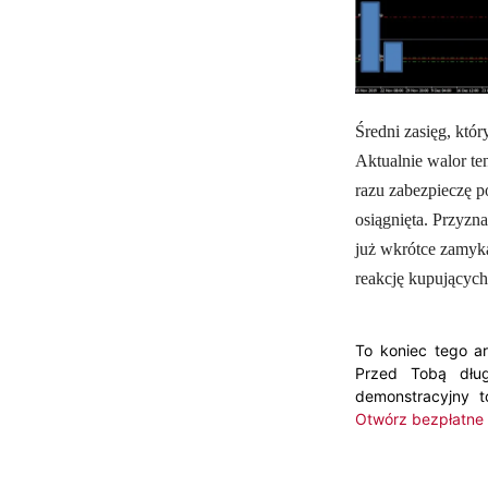
Średni zasięg, któr
Aktualnie walor te
razu zabezpieczę p
osiągnięta. Przyzn
już wkrótce zamyka
reakcję kupujących
To koniec tego ar
Przed Tobą dług
demonstracyjny t
Otwórz bezpłatne 