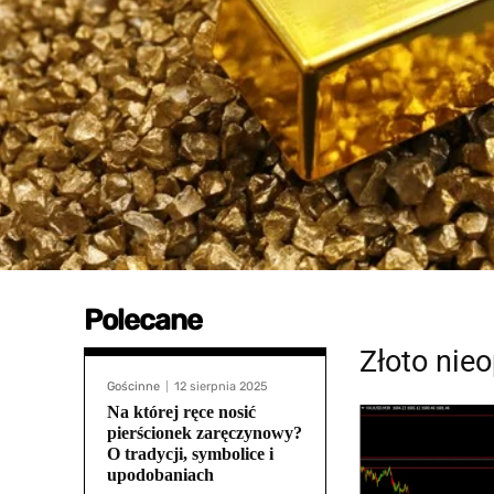
Polecane
Złoto nie
Gościnne
12 sierpnia 2025
Na której ręce nosić
pierścionek zaręczynowy?
O tradycji, symbolice i
upodobaniach