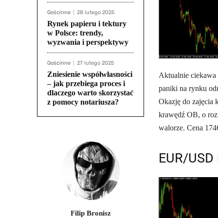
Gościnne
28 lutego 2025
Rynek papieru i tektury
w Polsce: trendy,
wyzwania i perspektywy
Gościnne
27 lutego 2025
Zniesienie współwłasności
Aktualnie ciekawa 
– jak przebiega proces i
paniki na rynku od
dlaczego warto skorzystać
Okazję do zajęcia 
z pomocy notariusza?
krawędź OB, o rozp
walorze. Cena 1746
EUR/USD r
Filip Bronisz