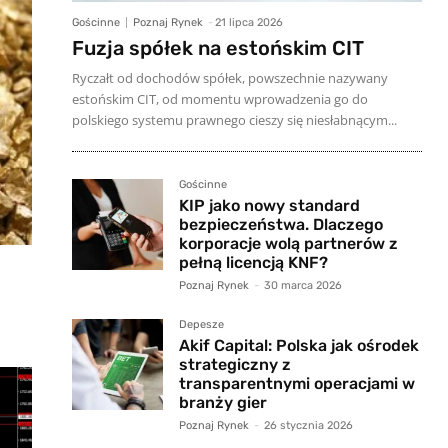
Gościnne
Poznaj Rynek
-
21 lipca 2026
Fuzja spółek na estońskim CIT
Ryczałt od dochodów spółek, powszechnie nazywany
estońskim CIT, od momentu wprowadzenia go do
polskiego systemu prawnego cieszy się niesłabnącym...
Gościnne
KIP jako nowy standard
bezpieczeństwa. Dlaczego
korporacje wolą partnerów z
pełną licencją KNF?
Poznaj Rynek
-
30 marca 2026
Depesze
Akif Capital: Polska jak ośrodek
strategiczny z
transparentnymi operacjami w
branży gier
Poznaj Rynek
-
26 stycznia 2026