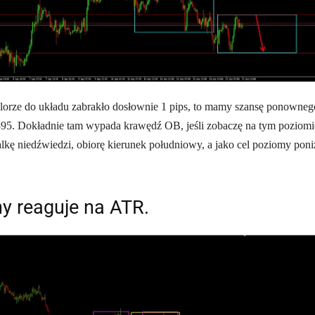
lorze do układu zabrakło dosłownie 1 pips, to mamy szansę ponowneg
895. Dokładnie tam wypada krawędź OB, jeśli zobaczę na tym poziomi
ę niedźwiedzi, obiorę kierunek południowy, a jako cel poziomy poni
y reaguje na ATR.