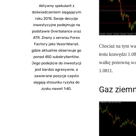
Aktywny spekulant z
doświadczeniem sięgającym
roku 2015. Swoje decyzje
inwestycyjne podejmuje na
podstawie Overbalance oraz
ATR. Znany z serwisu Forex
Factory jako VezoriWariat,
Chociaż na tym wa
gdzie aktualnie obserwuje go
testu krawędzi 1.0
ponad 450 subskrybentów.
walkę ponowną walk
Jego podejście do inwestycji
jest bardzo agresywne, a
1.0811.
zawierane pozycje często
sięgają stosunku ryzyka do
Gaz ziemn
zysku nawet 1:40.