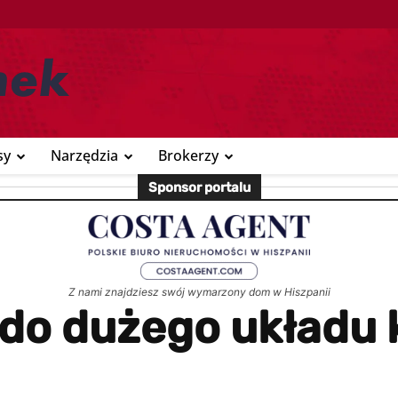
sy
Narzędzia
Brokerzy
Sponsor portalu
Z nami znajdziesz swój wymarzony dom w Hiszpanii
ę do dużego układu