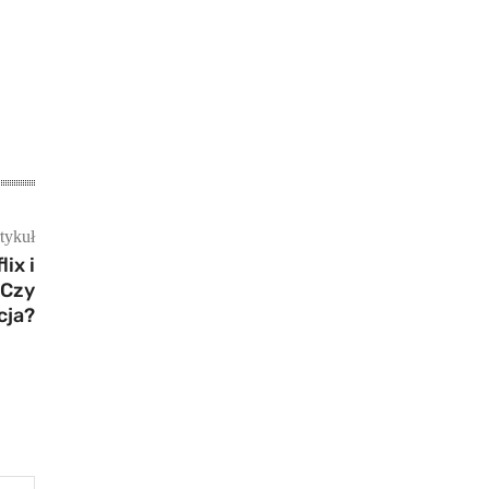
tykuł
ix i
 Czy
cja?