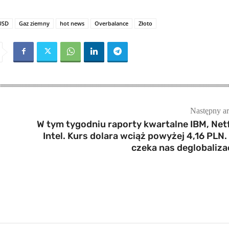
USD
Gaz ziemny
hot news
Overbalance
Złoto
Następny ar
W tym tygodniu raporty kwartalne IBM, Netfl
Intel. Kurs dolara wciąż powyżej 4,16 PLN.
czeka nas deglobaliza