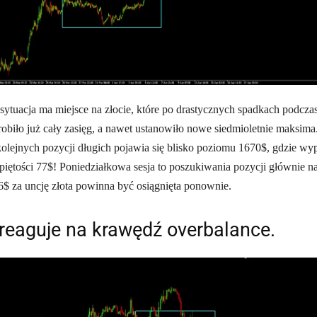
sytuacja ma miejsce na złocie, które po drastycznych spadkach podcza
robiło już cały zasięg, a nawet ustanowiło nowe siedmioletnie maksima
kolejnych pozycji długich pojawia się blisko poziomu 1670$, gdzie wy
iętości 77$! Poniedziałkowa sesja to poszukiwania pozycji głównie n
$ za uncję złota powinna być osiągnięta ponownie.
eaguje na krawędź overbalance.