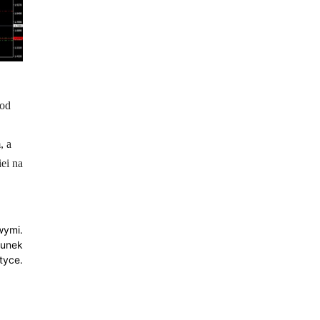
 od
, a
ei na
wymi.
hunek
tyce.