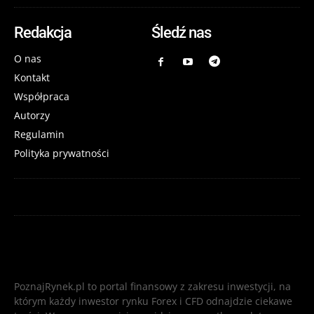
Redakcja
Śledź nas
O nas
Kontakt
Współpraca
Autorzy
Regulamin
Polityka prywatności
PoznajRynek.pl to portal finansowy z zakresu inwestycji, na
którym każdy inwestor rynku Forex i CFD odnajdzie ciekawe