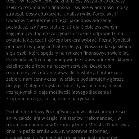
treści. W naszym serwisie znajdziesz wszystko co dotyczy
szeroko rozumianych finansów – świeże wiadomości, opisy
strategii, posty edukacyjne, analizy rynku Forex, akcji i
towarów. Niezależnie od tego, jakie doświadczenie
posiadasz, czy Forex stał się już dla Ciebie zyskownym
zajęciem czy dopiero zaczynasz i szukasz odpowiedzi na
pytania jak zacząć i którego brokera wybrać, PoznajRynek.pl
pomoże Ci w podjęciu trafnej decyzji. Nasza redakcja składa
się z osób, które spędziły na rynkach finansowych wiele lat.
Przekłada się to na ogromną wiedzę i doświadczenie, którym
dzielimy się z Tobą na naszym serwisie. Doskonale
rozumiemy, że zebranie wszystkich istotnych informacji
zabiera nam cenny czas i w efekcie podejmujemy gorsze
decyzje. Dlatego z myślą o Tobie i tysiącach innych osób,
PoznajRynek.pl daje możliwość łatwego śledzenia i
zrozumienia tego, co się dzieje na rynkach.
Portal internetowy PoznajRynek ani w całości ani w części
ani w całości ani w części nie stanowi “rekomendacji” w
rozumieniu przepisów Rozporządzenia Ministra Finansów z
dnia 19 października 2005 r. w sprawie informacji
stanowiących rekomendacje dotyczące instrumentów