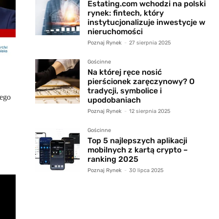
Estating.com wchodzi na polski
rynek: fintech, który
instytucjonalizuje inwestycje w
nieruchomości
Poznaj Rynek
-
27 sierpnia 2025
Gościnne
Na której ręce nosić
pierścionek zaręczynowy? O
tradycji, symbolice i
jego
upodobaniach
Poznaj Rynek
-
12 sierpnia 2025
Gościnne
Top 5 najlepszych aplikacji
mobilnych z kartą crypto –
ranking 2025
Poznaj Rynek
-
30 lipca 2025