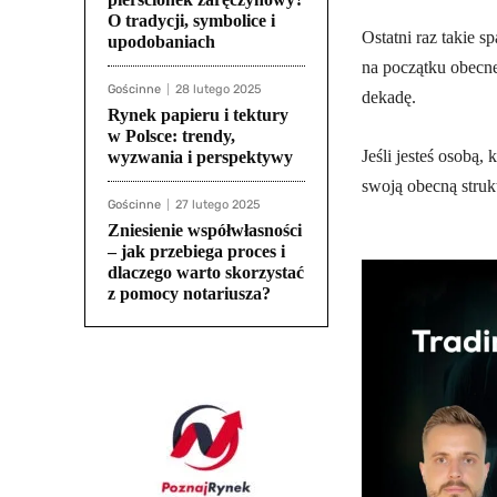
O tradycji, symbolice i
Ostatni raz takie 
upodobaniach
na początku obe
cn
Gościnne
28 lutego 2025
dekadę.
Rynek papieru i tektury
w Polsce: trendy,
Jeśli jesteś osobą,
wyzwania i perspektywy
swoją obecną strukt
Gościnne
27 lutego 2025
Zniesienie współwłasności
– jak przebiega proces i
dlaczego warto skorzystać
z pomocy notariusza?