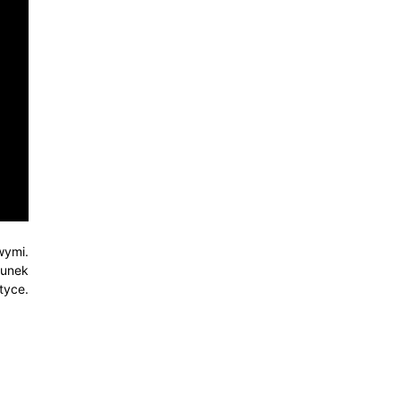
wymi.
hunek
tyce.