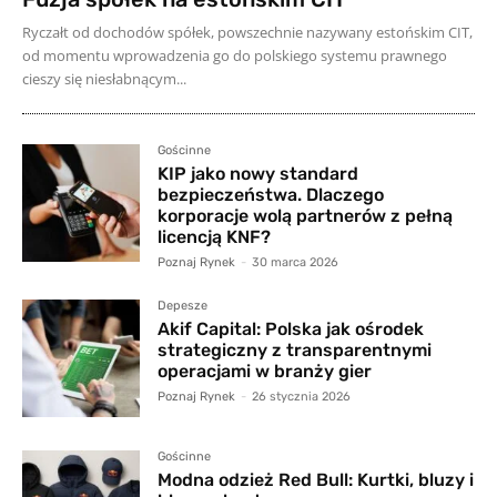
Ryczałt od dochodów spółek, powszechnie nazywany estońskim CIT,
od momentu wprowadzenia go do polskiego systemu prawnego
cieszy się niesłabnącym...
Gościnne
KIP jako nowy standard
bezpieczeństwa. Dlaczego
korporacje wolą partnerów z pełną
licencją KNF?
Poznaj Rynek
-
30 marca 2026
Depesze
Akif Capital: Polska jak ośrodek
strategiczny z transparentnymi
operacjami w branży gier
Poznaj Rynek
-
26 stycznia 2026
Gościnne
Modna odzież Red Bull: Kurtki, bluzy i