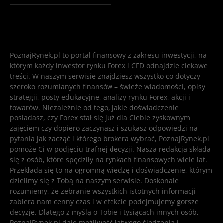
PoznajRynek.pl to portal finansowy z zakresu inwestycji, na
którym każdy inwestor rynku Forex i CFD odnajdzie ciekawe
treści. W naszym serwisie znajdziesz wszystko co dotyczy
szeroko rozumianych finansów – świeże wiadomości, opisy
strategii, posty edukacyjne, analizy rynku Forex, akcji i
towarów. Niezależnie od tego, jakie doświadczenie
posiadasz, czy Forex stał się już dla Ciebie zyskownym
zajęciem czy dopiero zaczynasz i szukasz odpowiedzi na
pytania jak zacząć i którego brokera wybrać, PoznajRynek.pl
pomoże Ci w podjęciu trafnej decyzji. Nasza redakcja składa
się z osób, które spędziły na rynkach finansowych wiele lat.
Przekłada się to na ogromną wiedzę i doświadczenie, którym
dzielimy się z Tobą na naszym serwisie. Doskonale
rozumiemy, że zebranie wszystkich istotnych informacji
zabiera nam cenny czas i w efekcie podejmujemy gorsze
decyzje. Dlatego z myślą o Tobie i tysiącach innych osób,
PoznajRynek.pl daje możliwość łatwego śledzenia i