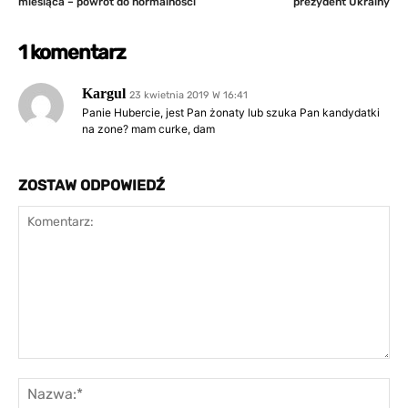
miesiąca – powrót do normalności
prezydent Ukrainy
1 komentarz
Kargul
23 kwietnia 2019 W 16:41
Panie Hubercie, jest Pan żonaty lub szuka Pan kandydatki
na zone? mam curke, dam
ZOSTAW ODPOWIEDŹ
Komentarz:
Na