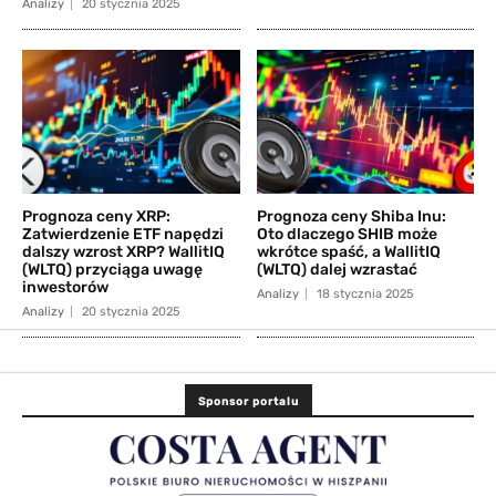
Analizy
20 stycznia 2025
Prognoza ceny XRP:
Prognoza ceny Shiba Inu:
Zatwierdzenie ETF napędzi
Oto dlaczego SHIB może
dalszy wzrost XRP? WallitIQ
wkrótce spaść, a WallitIQ
(WLTQ) przyciąga uwagę
(WLTQ) dalej wzrastać
inwestorów
Analizy
18 stycznia 2025
Analizy
20 stycznia 2025