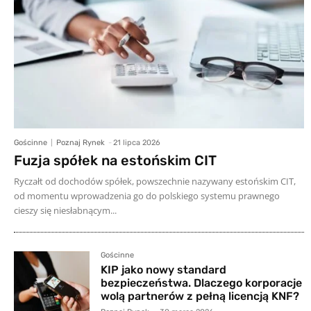
Gościnne
Poznaj Rynek
-
21 lipca 2026
Fuzja spółek na estońskim CIT
Ryczałt od dochodów spółek, powszechnie nazywany estońskim CIT,
od momentu wprowadzenia go do polskiego systemu prawnego
cieszy się niesłabnącym...
Gościnne
KIP jako nowy standard
bezpieczeństwa. Dlaczego korporacje
wolą partnerów z pełną licencją KNF?