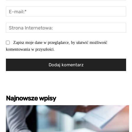
E-
mai
St
Int
Zapisz moje dane w przeglądarce, by ułatwić możliwość
komentowania w przyszłości.
Najnowsze wpisy