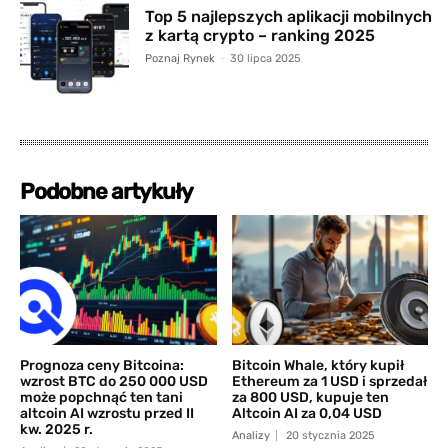
Top 5 najlepszych aplikacji mobilnych
z kartą crypto – ranking 2025
Poznaj Rynek
-
30 lipca 2025
Podobne artykuły
Prognoza ceny Bitcoina:
Bitcoin Whale, który kupił
wzrost BTC do 250 000 USD
Ethereum za 1 USD i sprzedał
może popchnąć ten tani
za 800 USD, kupuje ten
altcoin AI wzrostu przed II
Altcoin AI za 0,04 USD
kw. 2025 r.
Analizy
20 stycznia 2025