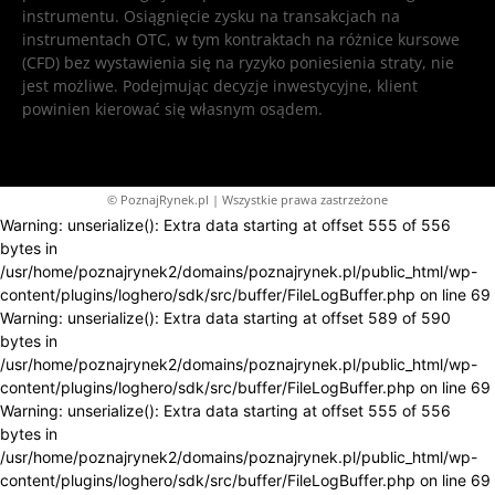
instrumentu. Osiągnięcie zysku na transakcjach na
instrumentach OTC, w tym kontraktach na różnice kursowe
(CFD) bez wystawienia się na ryzyko poniesienia straty, nie
jest możliwe. Podejmując decyzje inwestycyjne, klient
powinien kierować się własnym osądem.
© PoznajRynek.pl | Wszystkie prawa zastrzeżone
Warning: unserialize(): Extra data starting at offset 555 of 556
bytes in
/usr/home/poznajrynek2/domains/poznajrynek.pl/public_html/wp-
content/plugins/loghero/sdk/src/buffer/FileLogBuffer.php on line 69
Warning: unserialize(): Extra data starting at offset 589 of 590
bytes in
/usr/home/poznajrynek2/domains/poznajrynek.pl/public_html/wp-
content/plugins/loghero/sdk/src/buffer/FileLogBuffer.php on line 69
Warning: unserialize(): Extra data starting at offset 555 of 556
bytes in
/usr/home/poznajrynek2/domains/poznajrynek.pl/public_html/wp-
content/plugins/loghero/sdk/src/buffer/FileLogBuffer.php on line 69