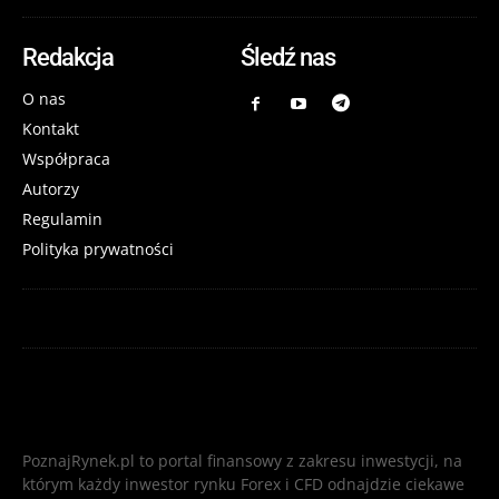
Redakcja
Śledź nas
O nas
Kontakt
Współpraca
Autorzy
Regulamin
Polityka prywatności
PoznajRynek.pl to portal finansowy z zakresu inwestycji, na
którym każdy inwestor rynku Forex i CFD odnajdzie ciekawe