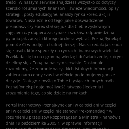
treści. W naszym serwisie znajdziesz wszystko co dotyczy
szeroko rozumianych finansów – świeże wiadomości, opisy
strategii, posty edukacyjne, analizy rynku Forex, akcji i
towarów. Niezależnie od tego, jakie doświadczenie
posiadasz, czy Forex stał się już dla Ciebie zyskownym
zajęciem czy dopiero zaczynasz i szukasz odpowiedzi na
pytania jak zacząć i którego brokera wybrać, PoznajRynek.pl
pomoże Ci w podjęciu trafnej decyzji. Nasza redakcja składa
się z osób, które spędziły na rynkach finansowych wiele lat.
Przekłada się to na ogromną wiedzę i doświadczenie, którym
dzielimy się z Tobą na naszym serwisie. Doskonale
rozumiemy, że zebranie wszystkich istotnych informacji
zabiera nam cenny czas i w efekcie podejmujemy gorsze
decyzje. Dlatego z myślą o Tobie i tysiącach innych osób,
PoznajRynek.pl daje możliwość łatwego śledzenia i
zrozumienia tego, co się dzieje na rynkach.
Portal internetowy PoznajRynek ani w całości ani w części
ani w całości ani w części nie stanowi “rekomendacji” w
rozumieniu przepisów Rozporządzenia Ministra Finansów z
dnia 19 października 2005 r. w sprawie informacji