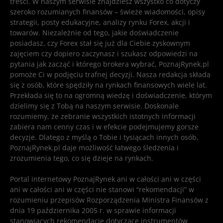
treści. W naszym serwisie znajdziesz wszystko co dotyczy
szeroko rozumianych finansów – świeże wiadomości, opisy
strategii, posty edukacyjne, analizy rynku Forex, akcji i
towarów. Niezależnie od tego, jakie doświadczenie
posiadasz, czy Forex stał się już dla Ciebie zyskownym
zajęciem czy dopiero zaczynasz i szukasz odpowiedzi na
pytania jak zacząć i którego brokera wybrać, PoznajRynek.pl
pomoże Ci w podjęciu trafnej decyzji. Nasza redakcja składa
się z osób, które spędziły na rynkach finansowych wiele lat.
Przekłada się to na ogromną wiedzę i doświadczenie, którym
dzielimy się z Tobą na naszym serwisie. Doskonale
rozumiemy, że zebranie wszystkich istotnych informacji
zabiera nam cenny czas i w efekcie podejmujemy gorsze
decyzje. Dlatego z myślą o Tobie i tysiącach innych osób,
PoznajRynek.pl daje możliwość łatwego śledzenia i
zrozumienia tego, co się dzieje na rynkach.
Portal internetowy PoznajRynek ani w całości ani w części
ani w całości ani w części nie stanowi “rekomendacji” w
rozumieniu przepisów Rozporządzenia Ministra Finansów z
dnia 19 października 2005 r. w sprawie informacji
stanowiących rekomendacje dotyczące instrumentów