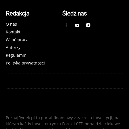
Redakcja
Śledź nas
O nas
Kontakt
Współpraca
Autorzy
Regulamin
Polityka prywatności
PoznajRynek.pl to portal finansowy z zakresu inwestycji, na
którym każdy inwestor rynku Forex i CFD odnajdzie ciekawe