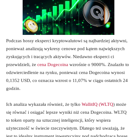
Podczas hossy eksperci kryptowalutowi są najbardziej aktywni,
ponieważ analizują wykresy cenowe pod kątem największych
zyskujących i tracących aktywów. Niedawno eksperci ci
przewidzieli, że
cena Dogecoina
wzrośnie o 9000%. Znalazło to
odzwierciedlenie na rynku, ponieważ cena Dogecoina wynosi
0,1352 USD, co oznacza wzrost o 11,07% w ciągu ostatnich 24
godzin.
Ich analiza wykazała również, że tylko
WallitIQ (WLTQ
) może
się równać i osiągać lepsze wyniki niż cena Dogecoina. WLTQ
to token oparty na sztucznej inteligencji, który wspiera
użyteczność w świecie rzeczywistym. Dlatego też uważają, że
jest to idealny instrument inwestycyjny pod nadchodzącą hossę.