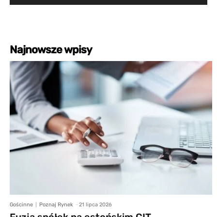
Najnowsze wpisy
Gościnne
Poznaj Rynek
-
21 lipca 2026