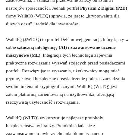
zastosowania, a szansa na przetrwanie zależy od szumu i
nastrojów społeczności. Jednak portfel
Physical 2 Digital (P2D)
firmy WallitIQ (WLTQ) sprawia, że jest to „kryptowaluta dla
dużych oczu” i radość dla inwestorów.
WallitIQ ($WLTQ) to portfel DeFi nowej generacji, który łączy w
sobie
sztuczną inteligencję (AI) i zaawansowane uczenie
maszynowe (ML)
. Integracja tych technologii zapewnia
praktyczne rozwiązania wyzwań stojących przed posiadaczami
portfeli. Rozwiązując te wyzwania, użytkownicy mogą mieć
płynne, łatwe i bezpieczne doświadczenie podczas zarządzania
swoimi tokenami kryptograficznymi. WallitIQ (WLTQ) jest
zatem platformą zorientowaną na użytkownika, oferującą
rzeczywistą użyteczność i rozwiązania.
WallitIQ (WLTQ) wykorzystuje najlepsze protokoły
bezpieczeństwa w branży. Protokół składa się z
zaawansowanego uwierzytelniania biometrycznego