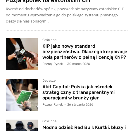
Fuzja spółek na estońskim CIT
Ryczałt od dochodów spółek, powszechnie nazywany estońskim CIT,
od momentu wprowadzenia go do polskiego systemu prawnego
cieszy się niesłabnącym...
Gościnne
KIP jako nowy standard
bezpieczeństwa. Dlaczego korporacje
wolą partnerów z pełną licencją KNF?
Poznaj Rynek
-
30 marca 2026
Depesze
Akif Capital: Polska jak ośrodek
strategiczny z transparentnymi
operacjami w branży gier
Poznaj Rynek
-
26 stycznia 2026
Gościnne
Modna odzież Red Bull: Kurtki, bluzy i