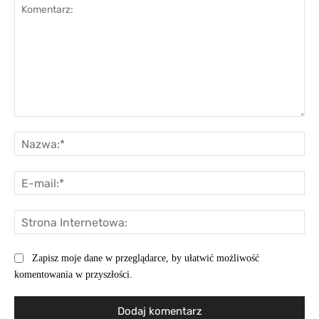
Komentarz:
Na
E-
mai
St
Int
Zapisz moje dane w przeglądarce, by ułatwić możliwość
komentowania w przyszłości.