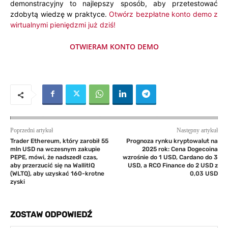
demonstracyjny to najlepszy sposób, aby przetestować
zdobytą wiedzę w praktyce.
Otwórz bezpłatne konto demo z
wirtualnymi pieniędzmi już dziś!
OTWIERAM KONTO DEMO
Poprzedni artykuł
Następny artykuł
Trader Ethereum, który zarobił 55
Prognoza rynku kryptowalut na
mln USD na wczesnym zakupie
2025 rok: Cena Dogecoina
PEPE, mówi, że nadszedł czas,
wzrośnie do 1 USD, Cardano do 3
aby przerzucić się na WallitIQ
USD, a RCO Finance do 2 USD z
(WLTQ), aby uzyskać 160-krotne
0,03 USD
zyski
ZOSTAW ODPOWIEDŹ