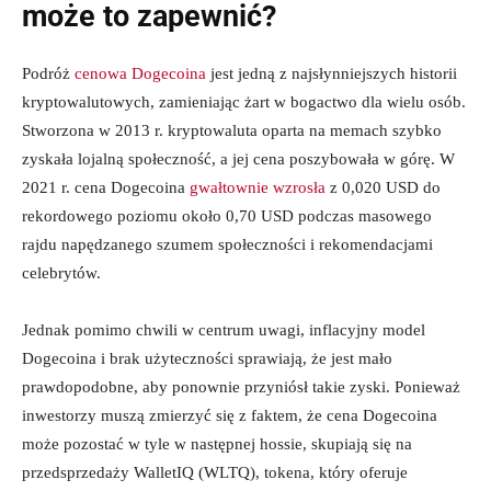
może to zapewnić?
Podróż
cenowa Dogecoina
jest jedną z najsłynniejszych historii
kryptowalutowych, zamieniając żart w bogactwo dla wielu osób.
Stworzona w 2013 r. kryptowaluta oparta na memach szybko
zyskała lojalną społeczność, a jej cena poszybowała w górę. W
2021 r. cena Dogecoina
gwałtownie wzrosła
z 0,020 USD do
rekordowego poziomu około 0,70 USD podczas masowego
rajdu napędzanego szumem społeczności i rekomendacjami
celebrytów.
Jednak pomimo chwili w centrum uwagi, inflacyjny model
Dogecoina i brak użyteczności sprawiają, że jest mało
prawdopodobne, aby ponownie przyniósł takie zyski. Ponieważ
inwestorzy muszą zmierzyć się z faktem, że cena Dogecoina
może pozostać w tyle w następnej hossie, skupiają się na
przedsprzedaży WalletIQ (WLTQ), tokena, który oferuje