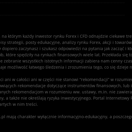
i, na którym każdy inwestor rynku Forex i CFD odnajdzie ciekawe tr
 strategii, posty edukacyjne, analizy rynku Forex, akcji i towarów
zy dopiero zaczynasz i szukasz odpowiedzi na pytania jak zacząć i 
sób, które spędziły na rynkach finansowych wiele lat. Przekłada si
e zebranie wszystkich istotnych informacji zabiera nam cenny czas
aje możliwość łatwego śledzenia i zrozumienia tego, co się dzieje 
ści ani w całości ani w części nie stanowi “rekomendacji” w rozum
nowiących rekomendacje dotyczące instrumentów finansowych, lub ic
wianych rekomendacjom w rozumieniu ww. ustawy, m.in. nie zawier
y, a także nie określają ryzyka inwestycyjnego. Portal Internetowy
rtych w nim treści.
.pl mają charakter wyłącznie informacyjno-edukacyjny, a poszczeg