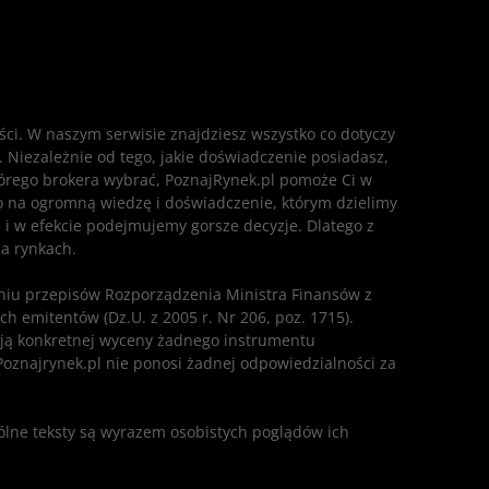
eści. W naszym serwisie znajdziesz wszystko co dotyczy
. Niezależnie od tego, jakie doświadczenie posiadasz,
którego brokera wybrać, PoznajRynek.pl pomoże Ci w
ę to na ogromną wiedzę i doświadczenie, którym dzielimy
 i w efekcie podejmujemy gorsze decyzje. Dlatego z
na rynkach.
ieniu przepisów Rozporządzenia Ministra Finansów z
h emitentów (Dz.U. z 2005 r. Nr 206, poz. 1715).
ają konkretnej wyceny żadnego instrumentu
 Poznajrynek.pl nie ponosi żadnej odpowiedzialności za
ólne teksty są wyrazem osobistych poglądów ich