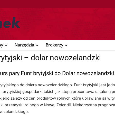
sy
Narzędzia
Brokerzy
ytyjski – dolar nowozelandzki
urs pary Funt brytyjski do Dolar nowozelandzki
ytyjskiego do dolara nowozelandzkiego. Funt brytyjski jest jed
rytyjskiej gospodarki takich jak stopa procentowa ustalona prz
kiego zależy od cen produktów rolnych które uprawiane są w t
 przemysłu rolnego w Nowej Zelandii. Niekorzystna prognoza
wozelandzkiego.