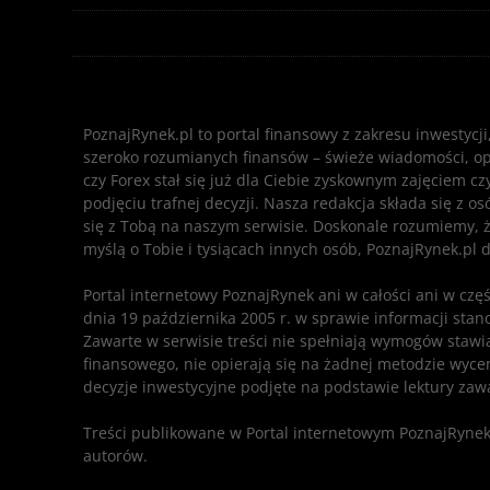
PoznajRynek.pl to portal finansowy z zakresu inwestycj
szeroko rozumianych finansów – świeże wiadomości, opisy
czy Forex stał się już dla Ciebie zyskownym zajęciem c
podjęciu trafnej decyzji. Nasza redakcja składa się z o
się z Tobą na naszym serwisie. Doskonale rozumiemy, ż
myślą o Tobie i tysiącach innych osób, PoznajRynek.pl d
Portal internetowy PoznajRynek ani w całości ani w czę
dnia 19 października 2005 r. w sprawie informacji sta
Zawarte w serwisie treści nie spełniają wymogów sta
finansowego, nie opierają się na żadnej metodzie wycen
decyzje inwestycyjne podjęte na podstawie lektury zawa
Treści publikowane w Portal internetowym PoznajRynek
autorów.