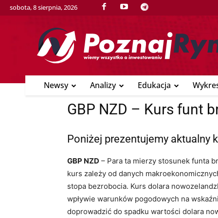
sobota, 8 sierpnia, 2026
Newsy
Analizy
Edukacja
Wykre
GBP NZD – Kurs funt br
Poniżej prezentujemy aktualny k
GBP NZD
– Para ta mierzy stosunek funta br
kurs zależy od danych makroekonomicznych b
stopa bezrobocia. Kurs dolara nowozelandz
wpływie warunków pogodowych na wskaźniki
doprowadzić do spadku wartości dolara no