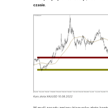
czasie
.
Kurs złota XAUUSD 10.08.2022
W myśl zasady zmiany biegunów złoto kont