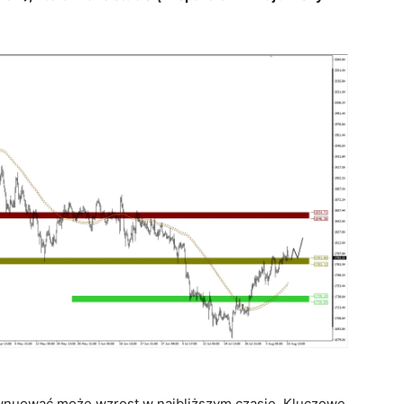
ynuować może wzrost w najbliższym czasie. Kluczowe