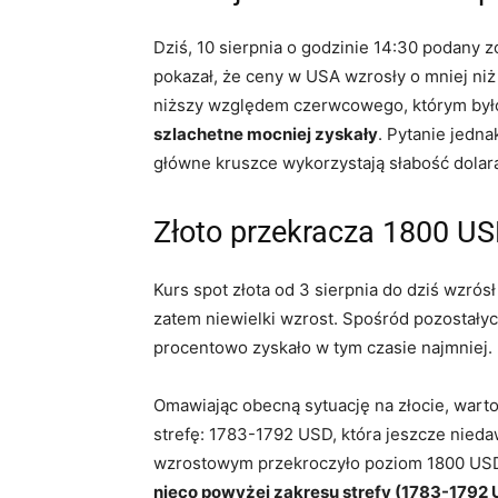
Dziś, 10 sierpnia o godzinie 14:30 podany zo
pokazał, że ceny w USA wzrosły o mniej niż
niższy względem czerwcowego, którym było 
szlachetne mocniej zyskały
. Pytanie jedn
główne kruszce wykorzystają słabość dolar
Złoto przekracza 1800 USD
Kurs spot złota od 3 sierpnia do dziś wzrós
zatem niewielki wzrost. Spośród pozostałyc
procentowo zyskało w tym czasie najmniej.
Omawiając obecną sytuację na złocie, warto
strefę: 1783-1792 USD, która jeszcze nieda
wzrostowym przekroczyło poziom 1800 US
nieco powyżej zakresu strefy (1783-1792 