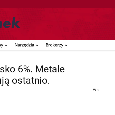
sy
Narzędzia
Brokerzy
isko 6%. Metale
ją ostatnio.
0