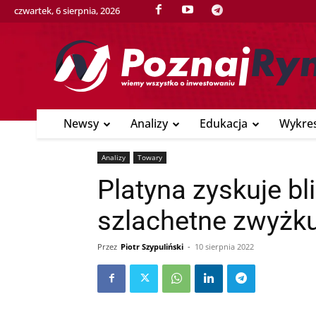
czwartek, 6 sierpnia, 2026
Newsy
Analizy
Edukacja
Wykre
Analizy
Towary
Platyna zyskuje bl
szlachetne zwyżku
Przez
Piotr Szypuliński
-
10 sierpnia 2022