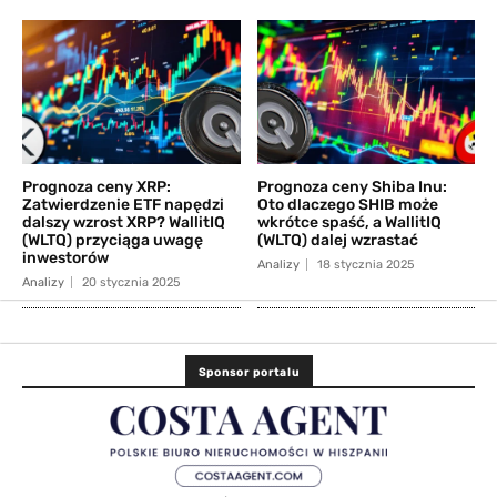
Prognoza ceny XRP:
Prognoza ceny Shiba Inu:
Zatwierdzenie ETF napędzi
Oto dlaczego SHIB może
dalszy wzrost XRP? WallitIQ
wkrótce spaść, a WallitIQ
(WLTQ) przyciąga uwagę
(WLTQ) dalej wzrastać
inwestorów
Analizy
18 stycznia 2025
Analizy
20 stycznia 2025