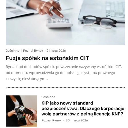
Gościnne
Poznaj Rynek
-
21 lipca 2026
Fuzja spółek na estońskim CIT
Ryczałt od dochodów spółek, powszechnie nazywany estońskim CIT,
od momentu wprowadzenia go do polskiego systemu prawnego
cieszy się niesłabnącym...
Gościnne
KIP jako nowy standard
bezpieczeństwa. Dlaczego korporacje
wolą partnerów z pełną licencją KNF?
Poznaj Rynek
-
30 marca 2026