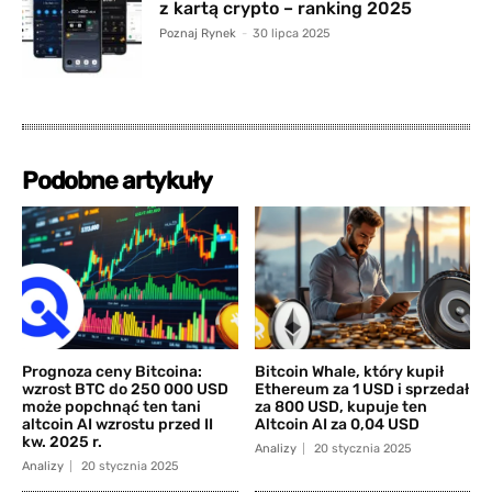
z kartą crypto – ranking 2025
Poznaj Rynek
-
30 lipca 2025
Podobne artykuły
Prognoza ceny Bitcoina:
Bitcoin Whale, który kupił
wzrost BTC do 250 000 USD
Ethereum za 1 USD i sprzedał
może popchnąć ten tani
za 800 USD, kupuje ten
altcoin AI wzrostu przed II
Altcoin AI za 0,04 USD
kw. 2025 r.
Analizy
20 stycznia 2025
Analizy
20 stycznia 2025