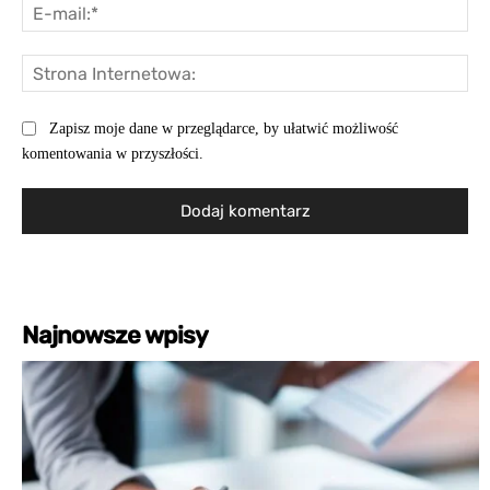
E-
mai
St
Int
Zapisz moje dane w przeglądarce, by ułatwić możliwość
komentowania w przyszłości.
Najnowsze wpisy