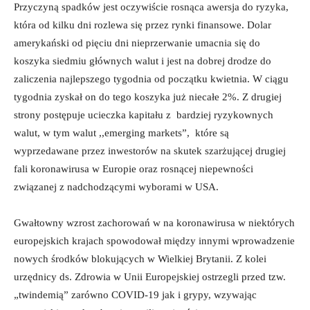
Przyczyną spadków jest oczywiście rosnąca awersja do ryzyka,
która od kilku dni rozlewa się przez rynki finansowe. Dolar
amerykański od pięciu dni nieprzerwanie umacnia się do
koszyka siedmiu głównych walut i jest na dobrej drodze do
zaliczenia najlepszego tygodnia od początku kwietnia. W ciągu
tygodnia zyskał on do tego koszyka już niecałe 2%. Z drugiej
strony postępuje ucieczka kapitału z bardziej ryzykownych
walut, w tym walut ,,emerging markets”, które są
wyprzedawane przez inwestorów na skutek szarżującej drugiej
fali koronawirusa w Europie oraz rosnącej niepewności
związanej z nadchodzącymi wyborami w USA.
Gwałtowny wzrost zachorowań w na koronawirusa w niektórych
europejskich krajach spowodował między innymi wprowadzenie
nowych środków blokujących w Wielkiej Brytanii. Z kolei
urzędnicy ds. Zdrowia w Unii Europejskiej ostrzegli przed tzw.
„twindemią” zarówno COVID-19 jak i grypy, wzywając