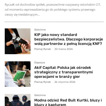
Ryczałt od dochodów spółek, powszechnie nazywany estońskim CIT,
od momentu wprowadzenia go do polskiego systemu prawnego
cieszy się niesłabnącym...
Gościnne
KIP jako nowy standard
bezpieczeństwa. Dlaczego korporacje
wolą partnerów z pełną licencją KNF?
Poznaj Rynek
-
30 marca 2026
Depesze
Akif Capital: Polska jak ośrodek
strategiczny z transparentnymi
operacjami w branży gier
Poznaj Rynek
-
26 stycznia 2026
Gościnne
Modna odzież Red Bull: Kurtki, bluzy i
bluzy z kapturem