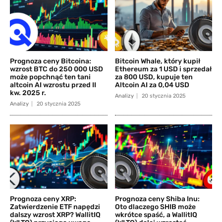
Prognoza ceny Bitcoina:
Bitcoin Whale, który kupił
wzrost BTC do 250 000 USD
Ethereum za 1 USD i sprzedał
może popchnąć ten tani
za 800 USD, kupuje ten
altcoin AI wzrostu przed II
Altcoin AI za 0,04 USD
kw. 2025 r.
Analizy
20 stycznia 2025
Analizy
20 stycznia 2025
Prognoza ceny XRP:
Prognoza ceny Shiba Inu:
Zatwierdzenie ETF napędzi
Oto dlaczego SHIB może
dalszy wzrost XRP? WallitIQ
wkrótce spaść, a WallitIQ