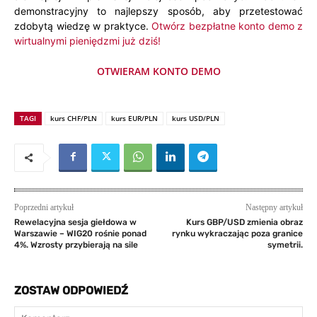
demonstracyjny to najlepszy sposób, aby przetestować
zdobytą wiedzę w praktyce.
Otwórz bezpłatne konto demo z
wirtualnymi pieniędzmi już dziś!
OTWIERAM KONTO DEMO
TAGI
kurs CHF/PLN
kurs EUR/PLN
kurs USD/PLN
Poprzedni artykuł
Następny artykuł
Rewelacyjna sesja giełdowa w
Kurs GBP/USD zmienia obraz
Warszawie – WIG20 rośnie ponad
rynku wykraczając poza granice
4%. Wzrosty przybierają na sile
symetrii.
ZOSTAW ODPOWIEDŹ