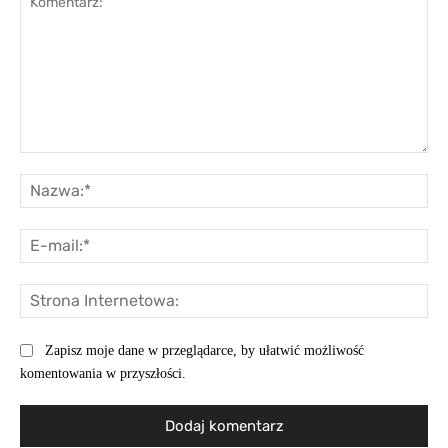
Komentarz:
Na
E-
mai
St
Int
Zapisz moje dane w przeglądarce, by ułatwić możliwość
komentowania w przyszłości.