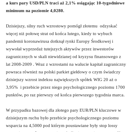
a kurs pary USD/PLN traci aż 2,1% osiągając 10-tygodniowe
minimum na poziomie 4,0280.
Dzisiejszy, silny ruch wzrostowy pomógł złotemu odzyskać
więcej niż połowę strat od końca lutego, kiedy to wybuch
pandemii koronawirusa dotknął rynki Europy Środkowej i
wywołał wyprzedaż tutejszych aktywów przez inwestorów
zagranicznych w skali niewidzianej od kryzysu finansowego z
lat 2008-2009 . Wraz z wzrostami na walucie kapitał zagraniczny
powraca również na polski parkiet giełdowy o czym świadczy
dzisiejszy wzrost indeksu największych spółek WIG 20 aż o
3,95% i przebicie przez niego psychologicznego poziomu 1700
punktów, po raz pierwszy od końca pierwszego tygodnia marca.
W przypadku bazowej dla złotego pary EUR/PLN kluczowe w
dzisiejszym ruchu było przebicie psychologicznego poziomu
wsparcia na 4,5000 pod którym poustawiane były stop lossy