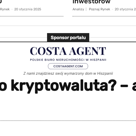
D
inwestorów
 Rynek
-
20 stycznia 2025
Analizy
Poznaj Rynek
-
20 stycznia 