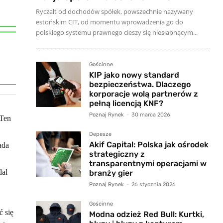
Ryczałt od dochodów spółek, powszechnie nazywany
estońskim CIT, od momentu wprowadzenia go do
polskiego systemu prawnego cieszy się niesłabnącym...
Gościnne
KIP jako nowy standard
bezpieczeństwa. Dlaczego
korporacje wolą partnerów z
pełną licencją KNF?
Poznaj Rynek
-
30 marca 2026
 Ten
Depesze
Akif Capital: Polska jak ośrodek
ada
strategiczny z
transparentnymi operacjami w
dal
branży gier
Poznaj Rynek
-
26 stycznia 2026
Gościnne
ć się
Modna odzież Red Bull: Kurtki,