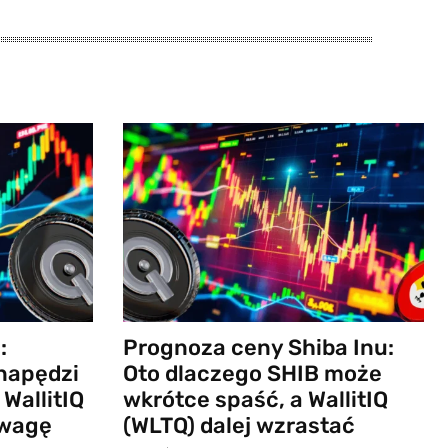
:
Prognoza ceny Shiba Inu:
napędzi
Oto dlaczego SHIB może
WallitIQ
wkrótce spaść, a WallitIQ
uwagę
(WLTQ) dalej wzrastać