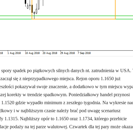
spory spadek po piątkowych silnych danych nt. zatrudnienia w USA.
aczął się z nieprzypadkowego miejsca. Rejon oporu 1.1650 już
zeszłości pokazywał swoje znaczenie, a dodatkowo w tym miejscu wyp
szej korekty w trendzie spadkowym. Poniedziałkowy handel przynosi
 1.1520 gdzie wypadło minimum z zeszłego tygodnia. Na wykresie na
dkowy i w najbliższym czasie należy brać pod uwagę scenariusz
fy 1.1315. Najbliższy opór to 1.1650 oraz 1.1734, którego przebicie
lacje podaży na tej parze walutowej. Czwartek dla tej pary może okaza