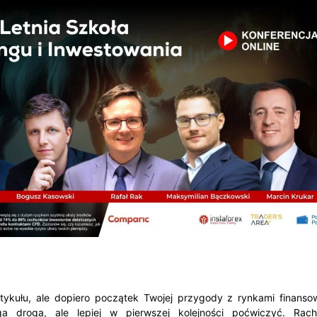
tykułu, ale dopiero początek Twojej przygody z rynkami finanso
a droga, ale lepiej w pierwszej kolejności poćwiczyć. Rac