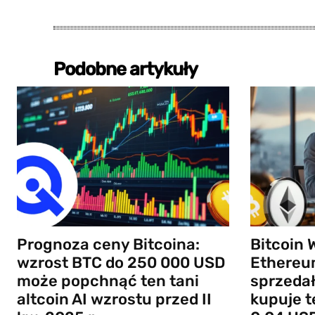
Podobne artykuły
Prognoza ceny Bitcoina:
Bitcoin 
wzrost BTC do 250 000 USD
Ethereum
może popchnąć ten tani
sprzedał
altcoin AI wzrostu przed II
kupuje t