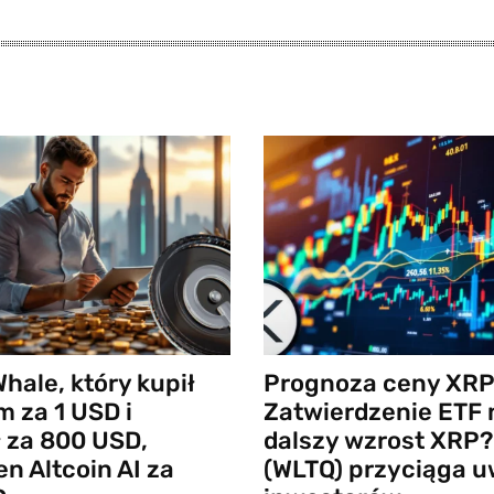
Whale, który kupił
Prognoza ceny XRP
 za 1 USD i
Zatwierdzenie ETF 
 za 800 USD,
dalszy wzrost XRP? 
en Altcoin AI za
(WLTQ) przyciąga 