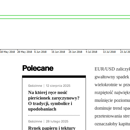
Polecane
EUR/USD zaliczył 
gwałtowny spadek z
wielokrotnie w pr
Gościnne
12 sierpnia 2025
Na której ręce nosić
rozpiętość najwięk
pierścionek zaręczynowy?
muśnięcie poziomu
O tradycji, symbolice i
dominuje trend spa
upodobaniach
przetestowania stre
Gościnne
28 lutego 2025
oznaczałoby kapitu
Rynek papieru i tektury