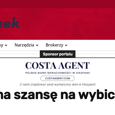
sy
Narzędzia
Brokerzy
Sponsor portalu
Z nami znajdziesz swój wymarzony dom w Hiszpanii
 szansę na wybici
8