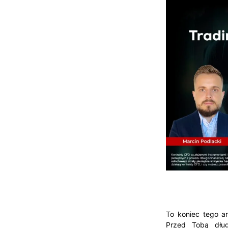
To koniec tego ar
Przed Tobą dług