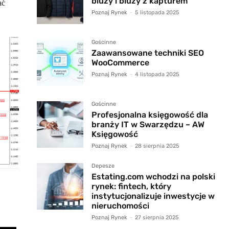
bluzy i bluzy z kapturem
ać
Poznaj Rynek
-
5 listopada 2025
Gościnne
Zaawansowane techniki SEO
WooCommerce
Poznaj Rynek
-
4 listopada 2025
Gościnne
Profesjonalna księgowość dla
branży IT w Swarzędzu – AW
Księgowość
Poznaj Rynek
-
28 sierpnia 2025
Depesze
Estating.com wchodzi na polski
rynek: fintech, który
instytucjonalizuje inwestycje w
nieruchomości
Poznaj Rynek
-
27 sierpnia 2025