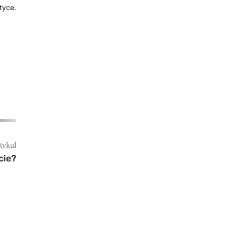
tyce.
tykuł
cie?